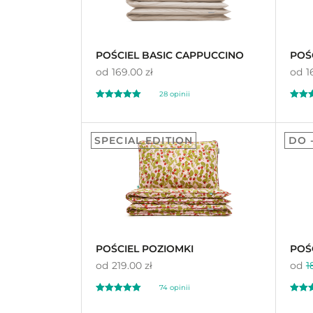
POŚCIEL BASIC CAPPUCCINO
POŚ
od
169.00 zł
od
1
28 opinii
Oceniono
Oceni
4.64
5.
SPECIAL EDITION
DO 
na 5
na 5
POŚCIEL POZIOMKI
POŚ
od
219.00 zł
od
1
74 opinii
Oceniono
Oceni