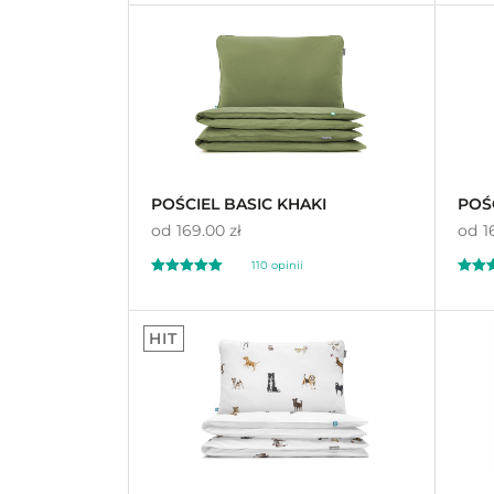
4.99
5.
na 5
na 5
POŚCIEL BASIC KHAKI
POŚ
od
169.00 zł
od
1
110 opinii
Oceniono
Oceni
5.00
5.
HIT
na 5
na 5