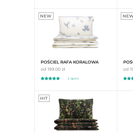
Oceniony
Oceni
350
17
4.97
4.
NEW
NE
na 5 na
na 5 n
podstawie
ocen
podst
klientów
klient
POŚCIEL RAFA KORALOWA
POŚ
od
199.00 zł
od
1
2
opinii
Oceniony
Oceni
2
40
5.00
5.
HIT
na 5 na
na 5 n
podstawie
ocen
podst
klientów
klient