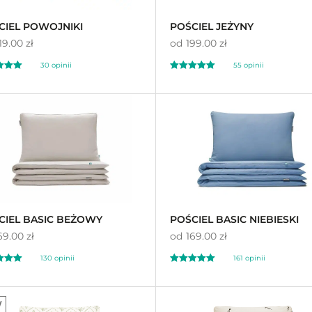
CIEL POWOJNIKI
POŚCIEL JEŻYNY
19.00 zł
od
199.00 zł
30
opinii
55
opinii
ony
Oceniony
55
97
4.96
a
na 5 na
awie
ocen
podstawie
ocen
ów
klientów
CIEL BASIC BEŻOWY
POŚCIEL BASIC NIEBIESKI
69.00 zł
od
169.00 zł
130
opinii
161
opinii
ony
Oceniony
0
161
97
4.89
W