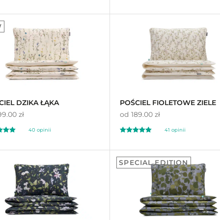
ony
Oceniony
4
443
92
4.96
W
a
na 5 na
awie
ocen
podstawie
ocen
ów
klientów
CIEL DZIKA ŁĄKA
POŚCIEL FIOLETOWE ZIELE
99.00 zł
od
189.00 zł
40
opinii
41
opinii
ony
Oceniony
41
00
5.00
SPECIAL EDITION
a
na 5 na
awie
ocen
podstawie
ocen
ów
klientów