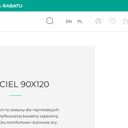
% RABATU
EN
PL
CIEL 90X120
cm to zestawy dla najmłodszych.
rtyfikowanej bawełny zapewnią
ku komfortowe i kolorowe sny.