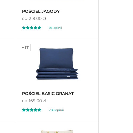
POŚCIEL JAGODY
od
219.00 zł
95
opinii
Oceniony
95
4.97
HIT
na 5 na
podstawie
ocen
klientów
POŚCIEL BASIC GRANAT
od
169.00 zł
288
opinii
Oceniony
288
4.93