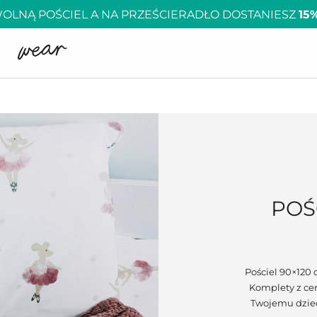
OLNĄ POŚCIEL A NA PRZEŚCIERADŁO DOSTANIESZ
15
POŚ
Pościel 90×120 
Komplety z ce
Twojemu dziec