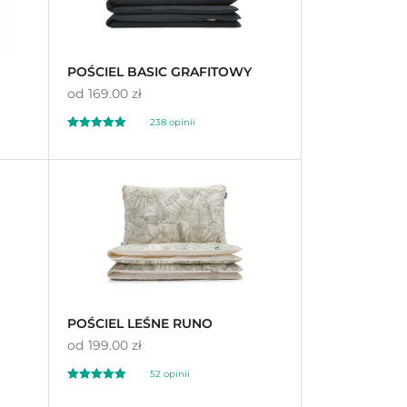
POŚCIEL BASIC GRAFITOWY
od
169.00 zł
238 opinii
Oceniono
4.96
na 5
POŚCIEL LEŚNE RUNO
od
199.00 zł
52 opinii
Oceniono