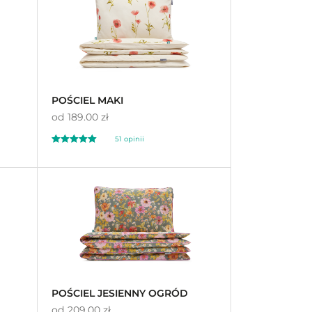
na 5 na
podstawie
ocen
klientów
POŚCIEL MAKI
od
189.00 zł
51 opinii
Oceniono
5.00
na 5
POŚCIEL JESIENNY OGRÓD
od
209.00 zł