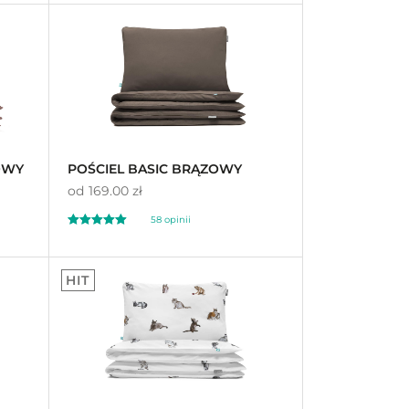
5.00
na 5
OWY
POŚCIEL BASIC BRĄZOWY
od
169.00 zł
58 opinii
Oceniono
5.00
HIT
na 5