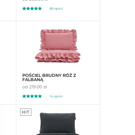
89 opinii
Oceniono
4.98
na 5
POŚCIEL BRUDNY RÓŻ Z
FALBANĄ
od
219.00 zł
14 opinii
Oceniono
5.00
HIT
na 5