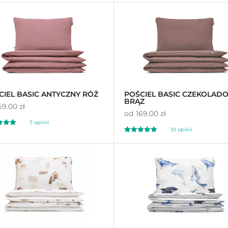
00
5.00
na 5
CIEL BASIC ANTYCZNY RÓŻ
POŚCIEL BASIC CZEKOLAD
BRĄZ
69.00 zł
od
169.00 zł
7 opinii
10 opinii
ono
Oceniono
00
5.00
na 5