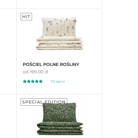
Oceniony
300
4.96
HIT
na 5 na
podstawie
ocen
klientów
POŚCIEL POLNE ROŚLINY
od
199.00 zł
112
opinii
Oceniony
112
5.00
SPECIAL EDITION
na 5 na
podstawie
ocen
klientów