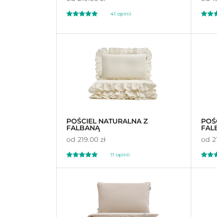
41 opinii
Oceniono
Oceni
5.00
4.
na 5
na 5
POŚCIEL NATURALNA Z
POŚ
FALBANĄ
FAL
od
219.00 zł
od
2
11 opinii
Oceniono
Oceni
5.00
4.
na 5
na 5