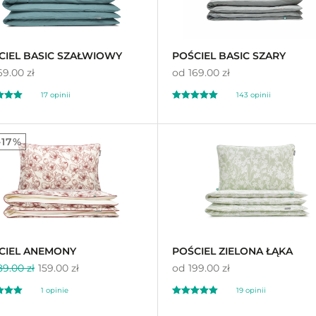
CIEL BASIC SZAŁWIOWY
POŚCIEL BASIC SZARY
69.00 zł
od
169.00 zł
17 opinii
143 opinii
ono
Oceniono
00
4.98
-17%
na 5
CIEL ANEMONY
POŚCIEL ZIELONA ŁĄKA
89.00 zł
159.00 zł
od
199.00 zł
1 opinie
19 opinii
ono
Oceniono