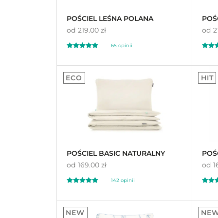
POŚCIEL LEŚNA POLANA
POŚ
od
219.00 zł
od
2
65
opinii
Oceniony
Oceni
65
30
4.98
4.
ECO
HIT
na 5 na
na 5 n
podstawie
ocen
podst
klientów
klient
POŚCIEL BASIC NATURALNY
POŚ
od
169.00 zł
od
1
142
opinii
Oceniony
Oceni
142
13
4.92
4.
NEW
NE