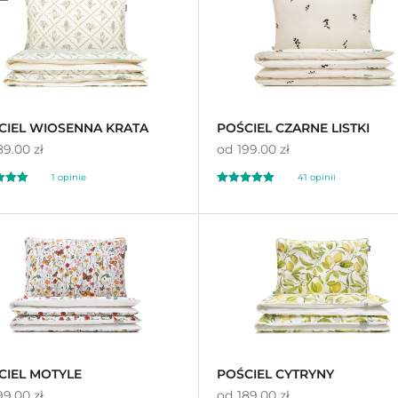
a
na 5 na
awie
ocen
podstawie
ocen
ów
klientów
CIEL WIOSENNA KRATA
POŚCIEL CZARNE LISTKI
89.00 zł
od
199.00 zł
1 opinie
41 opinii
ono
Oceniono
00
5.00
na 5
CIEL MOTYLE
POŚCIEL CYTRYNY
99.00 zł
od
189.00 zł