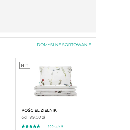
DOMYŚLNE SORTOWANIE
Domyślne sortowanie
Sortuj wg popularności
Sortuj wg średniej oceny
HIT
Sortuj od najnowszych
Sortuj po cenie od najniższej
Sortuj po cenie od najwyższej
POŚCIEL ZIELNIK
od
199.00 zł
300
opinii