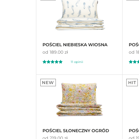
na 5 na
na 5 n
podstawie
ocen
podst
klientów
klient
POŚCIEL NIEBIESKA WIOSNA
POŚ
od
189.00 zł
od
1
11 opinii
Oceniono
Oceni
5.00
5.
NEW
HIT
na 5
na 5
POŚCIEL SŁONECZNY OGRÓD
POŚ
od
219.00 zł
od
1