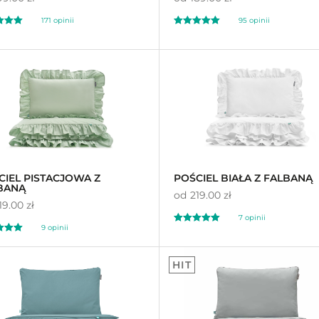
171 opinii
95 opinii
ono
Oceniono
98
4.99
na 5
CIEL PISTACJOWA Z
POŚCIEL BIAŁA Z FALBANĄ
BANĄ
od
219.00 zł
19.00 zł
7 opinii
9 opinii
Oceniono
ono
4.43
89
HIT
na 5