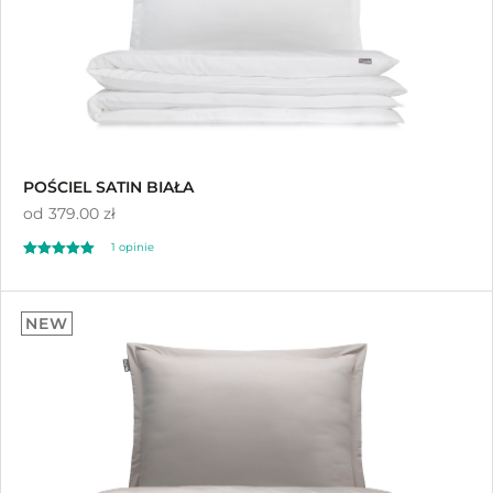
POŚCIEL SATIN BIAŁA
od
379.00 zł
1 opinie
Oceniono
5.00
NEW
na 5