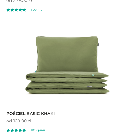
od
379.00 zł
1 opinie
Oceniono
5.00
na 5
POŚCIEL BASIC KHAKI
od
169.00 zł
110 opinii
Oceniono