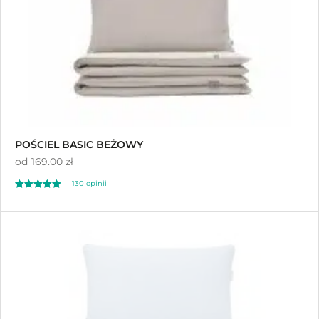
POŚCIEL BASIC BEŻOWY
od
169.00 zł
130
opinii
Oceniony
130
4.97
na 5 na
podstawie
ocen klientów