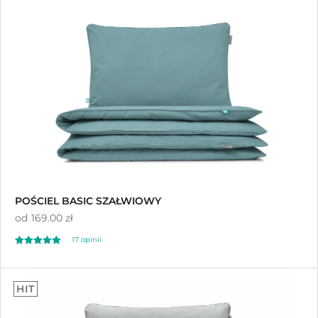
na 5
POŚCIEL BASIC SZAŁWIOWY
od
169.00 zł
17 opinii
Oceniono
5.00
HIT
na 5