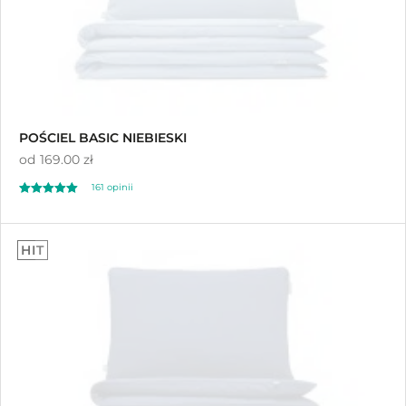
POŚCIEL BASIC NIEBIESKI
od
169.00 zł
161
opinii
Oceniony
161
4.89
HIT
na 5 na
podstawie
ocen klientów