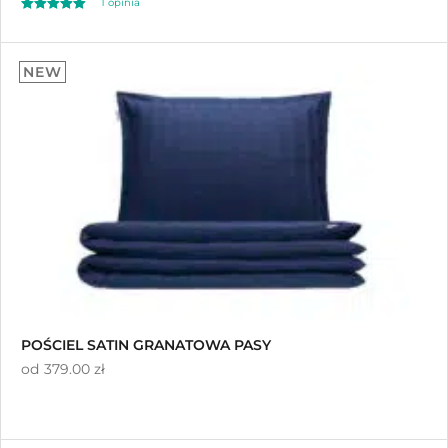
1
opinia
Oceniony
1
5.00
NEW
na 5 na
podstawie
oceny klienta
POŚCIEL SATIN GRANATOWA PASY
od
379.00 zł