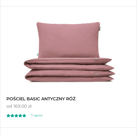
5.00
na 5
POŚCIEL BASIC ANTYCZNY RÓŻ
od
169.00 zł
7 opinii
Oceniono
5.00