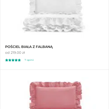
POŚCIEL BIAŁA Z FALBANĄ
od
219.00 zł
7
opinii
Oceniony
7
4.43
na 5 na
podstawie
ocen klientów