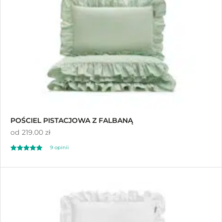
ocen klientów
POŚCIEL PISTACJOWA Z FALBANĄ
od
219.00 zł
9
opinii
Oceniony
9
4.89
na 5 na
podstawie
ocen klientów