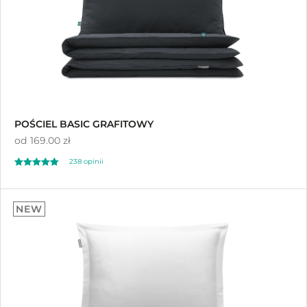
POŚCIEL BASIC GRAFITOWY
od
169.00 zł
238 opinii
Oceniono
4.96
NEW
na 5