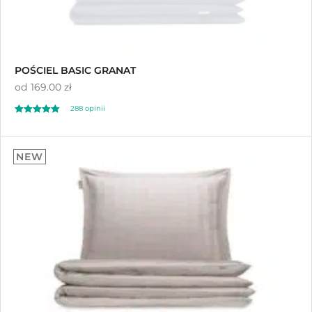
POŚCIEL BASIC GRANAT
od
169.00 zł
288
opinii
Oceniony
288
4.93
NEW
na 5 na
podstawie
ocen klientów