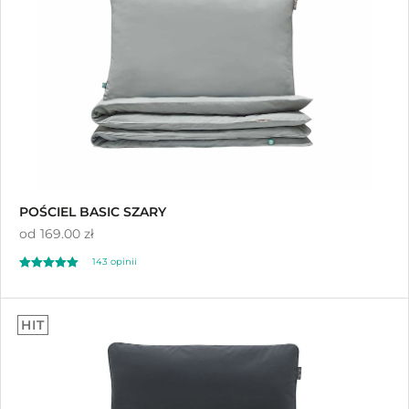
POŚCIEL BASIC SZARY
od
169.00 zł
143 opinii
Oceniono
4.98
HIT
na 5