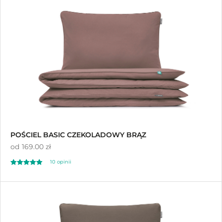
na 5
POŚCIEL BASIC CZEKOLADOWY BRĄZ
od
169.00 zł
10 opinii
Oceniono
5.00
na 5