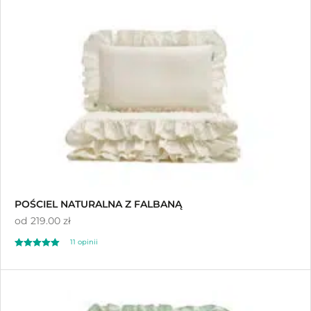
POŚCIEL NATURALNA Z FALBANĄ
od
219.00 zł
11
opinii
Oceniony
11
5.00
na 5 na
podstawie