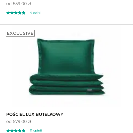
od
559.00 zł
4
opinii
Oceniony
4
5.00
EXCLUSIVE
na 5 na
podstawie
ocen klientów
POŚCIEL LUX BUTELKOWY
od
579.00 zł
11
opinii