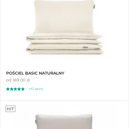
Sortuj od najnowszych
Sortuj po cenie od najniższej
Sortuj po cenie od najwyższej
POŚCIEL BASIC NATURALNY
od
169.00 zł
142
opinii
Oceniony
142
4.92
HIT
na 5 na
podstawie
ocen klientów