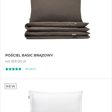
POŚCIEL BASIC BRĄZOWY
od
169.00 zł
58 opinii
Oceniono
5.00
NEW
na 5