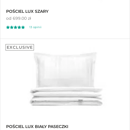
POŚCIEL LUX SZARY
od
699.00 zł
13
opinii
Oceniony
13
5.00
EXCLUSIVE
na 5 na
podstawie
ocen klientów
POŚCIEL LUX BIAŁY PASECZKI