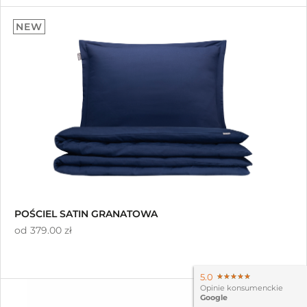
5.00
NEW
na 5
POŚCIEL SATIN GRANATOWA
od
379.00 zł
5.0
★★★★★
★★★★★
Opinie konsumenckie
Google