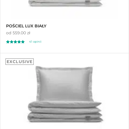
POŚCIEL LUX BIAŁY
od
559.00 zł
41
opinii
Oceniony
41
4.80
EXCLUSIVE
na 5 na
podstawie
ocen klientów