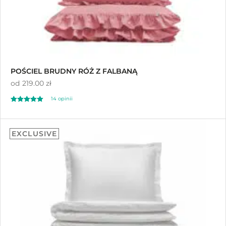
POŚCIEL BRUDNY RÓŻ Z FALBANĄ
od
219.00 zł
14
opinii
Oceniony
14
5.00
EXCLUSIVE
na 5 na
podstawie
ocen klientów