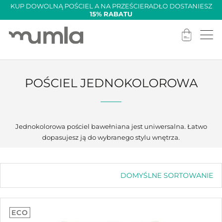
KUP DOWOLNĄ POŚCIEL A NA PRZEŚCIERADŁO DOSTANIESZ
15% RABATU
POŚCIEL JEDNOKOLOROWA
Jednokolorowa pościel bawełniana jest uniwersalna. Łatwo
dopasujesz ją do wybranego stylu wnętrza.
DOMYŚLNE SORTOWANIE
Domyślne sortowanie
Sortuj wg popularności
Sortuj wg średniej oceny
ECO