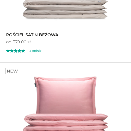
POŚCIEL SATIN BEŻOWA
od
379.00 zł
3 opinie
Oceniono
5.00
NEW
na 5