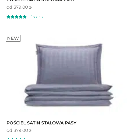
od
379.00 zł
1
opinia
Oceniony
1
5.00
NEW
na 5 na
podstawie
oceny klienta
POŚCIEL SATIN STALOWA PASY
od
379.00 zł