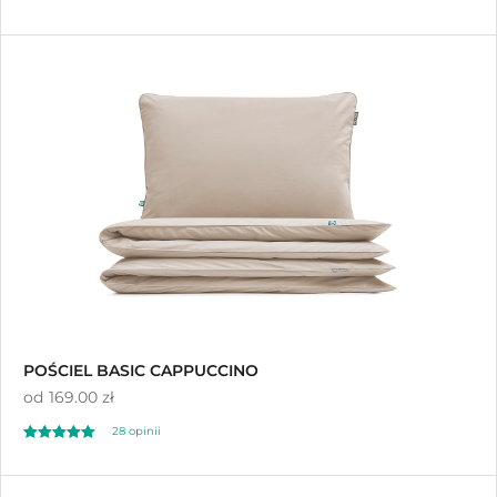
Oceniony
11
5.00
na 5 na
podstawie
ocen klientów
POŚCIEL BASIC CAPPUCCINO
od
169.00 zł
28 opinii
Oceniono
4.64