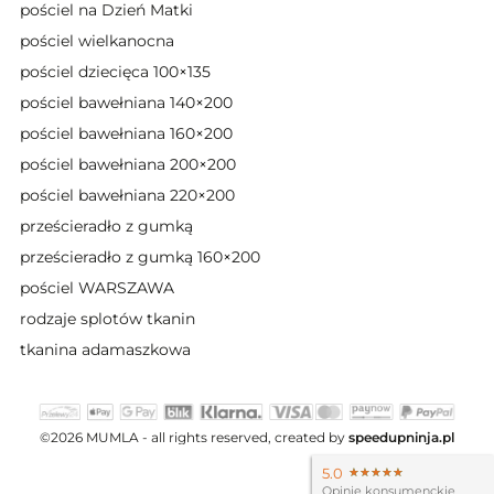
pościel na Dzień Matki
pościel wielkanocna
pościel dziecięca 100×135
pościel bawełniana 140×200
pościel bawełniana 160×200
pościel bawełniana 200×200
pościel bawełniana 220×200
prześcieradło z gumką
prześcieradło z gumką 160×200
pościel WARSZAWA
rodzaje splotów tkanin
tkanina adamaszkowa
©2026 MUMLA - all rights reserved, created by
speedupninja.pl
5.0
★★★★★
★★★★★
Opinie konsumenckie