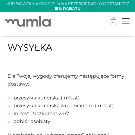
KUP DOWOLNĄ POŚCIEL A NA PRZEŚCIERADŁO DOSTANIESZ
15% RABATU
WYSYŁKA
Dla Twojej wygody oferujemy następujące formy
dostawy:
przesyłka kurierska (InPost)
przesyłka kurierska za pobraniem (InPost)
InPost Paczkomat 24/7
odbiór osobisty