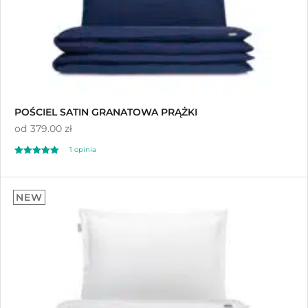
POŚCIEL SATIN GRANATOWA PRĄŻKI
od
379.00 zł
1
opinia
Oceniony
1
5.00
NEW
na 5 na
podstawie
oceny klienta