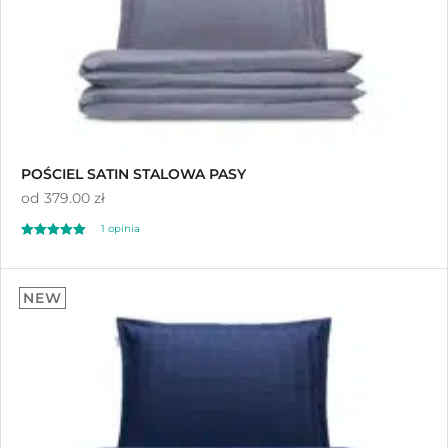
POŚCIEL SATIN STALOWA PASY
od
379.00 zł
1
opinia
Oceniony
1
5.00
NEW
na 5 na
podstawie
oceny klienta