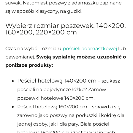
suwak. Natomiast poszwy z adamaszku zapinane
są w sposób klasyczny, na guziki.
Wybierz rozmiar poszewek: 140×200,
160×200, 220×200 cm
Czas na wybór rozmiaru
pościeli adamaszkowej
lub
bawełnianej.
Swoją sypialnię możesz uzupełnić o
poniższe produkty:
Pościel hotelową 140×200 cm
– szukasz
pościeli na pojedyncze łóżko? Zamów
poszewki hotelowe 140×200 cm.
Pościel hotelową 160×200 cm – sprawdzi się
zarówno jako poszwy na poduszki i kołdrę dla
jednej osoby, jak i dla pary. Biała pościel
hotelowa 160×200 cm i zestawy w innych