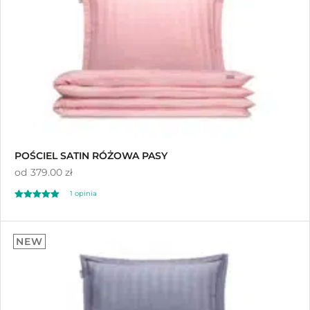
POŚCIEL SATIN RÓŻOWA PASY
od
379.00 zł
1
opinia
Oceniony
1
5.00
NEW
na 5 na
podstawie
oceny klienta