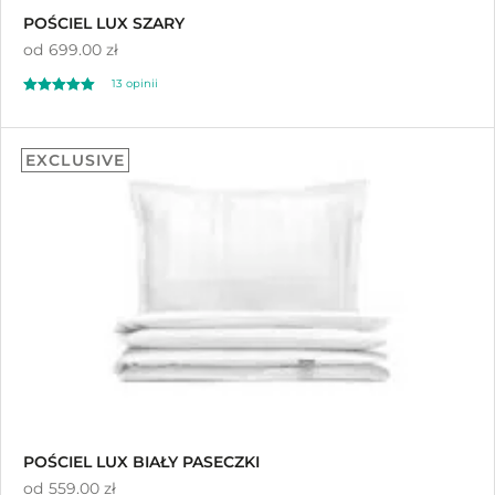
POŚCIEL LUX SZARY
od
699.00 zł
13
opinii
Oceniony
13
5.00
EXCLUSIVE
na 5 na
podstawie
ocen klientów
POŚCIEL LUX BIAŁY PASECZKI
od
559.00 zł