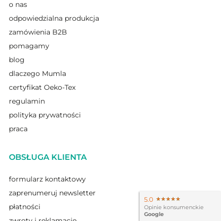
o nas
odpowiedzialna produkcja
zamówienia B2B
pomagamy
blog
dlaczego Mumla
certyfikat Oeko-Tex
regulamin
polityka prywatności
praca
OBSŁUGA KLIENTA
formularz kontaktowy
zaprenumeruj newsletter
5.0
★★★★★
★★★★★
płatności
Opinie konsumenckie
Google
zwroty i reklamacje