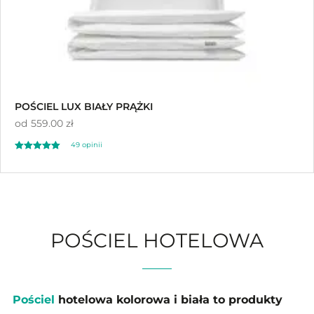
POŚCIEL LUX BIAŁY PRĄŻKI
od
559.00 zł
49
opinii
Oceniony
49
4.94
na 5 na
podstawie
ocen klientów
POŚCIEL HOTELOWA
Pościel
hotelowa kolorowa i biała to produkty