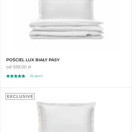
POŚCIEL LUX BIAŁY PASY
od
559.00 zł
25
opinii
Oceniony
25
4.96
EXCLUSIVE
na 5 na
podstawie
ocen klientów