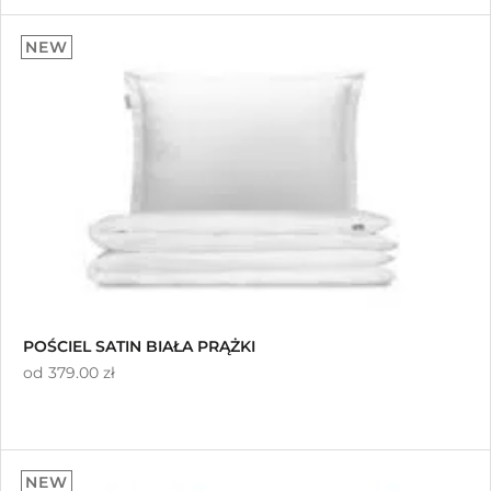
11
5.00
NEW
na 5 na
podstawie
ocen klientów
POŚCIEL SATIN BIAŁA PRĄŻKI
od
379.00 zł
NEW