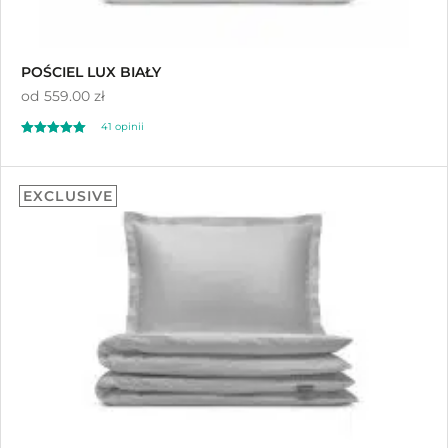
POŚCIEL LUX BIAŁY
od
559.00 zł
41
opinii
Oceniony
41
4.80
EXCLUSIVE
na 5 na
podstawie
ocen klientów