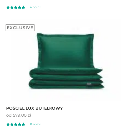
4
opinii
Oceniony
4
5.00
EXCLUSIVE
na 5 na
podstawie
ocen klientów
POŚCIEL LUX BUTELKOWY
od
579.00 zł
11
opinii
Oceniony