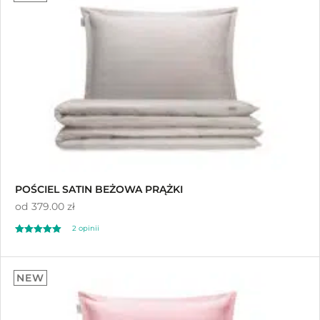
POŚCIEL SATIN BEŻOWA PRĄŻKI
od
379.00 zł
2
opinii
Oceniony
2
5.00
NEW
na 5 na
podstawie
ocen klientów