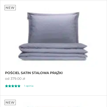
NEW
POŚCIEL SATIN STALOWA PRĄŻKI
od
379.00 zł
1
opinia
Oceniony
1
5.00
NEW
na 5 na