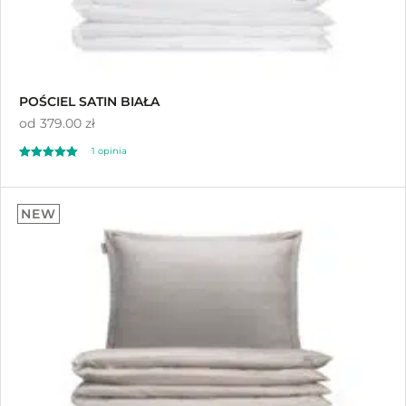
POŚCIEL SATIN BIAŁA
od
379.00 zł
1
opinia
Oceniony
1
5.00
NEW
na 5 na
podstawie
oceny klienta