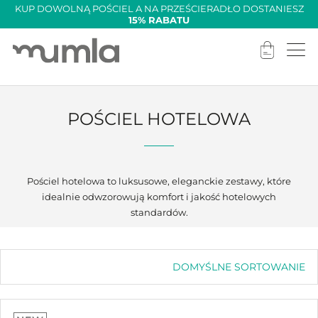
KUP DOWOLNĄ POŚCIEL A NA PRZEŚCIERADŁO DOSTANIESZ
15% RABATU
POŚCIEL HOTELOWA
Pościel hotelowa to luksusowe, eleganckie zestawy, które
idealnie odwzorowują komfort i jakość hotelowych
standardów.
DOMYŚLNE SORTOWANIE
Domyślne sortowanie
Sortuj wg popularności
Sortuj wg średniej oceny