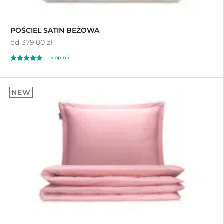
POŚCIEL SATIN BEŻOWA
od
379.00 zł
3
opinii
Oceniony
3
5.00
NEW
na 5 na
podstawie
ocen klientów