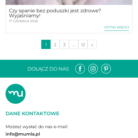
Czy spanie bez poduszki jest zdrowe?
Wyjaśniamy!
17 CZERWCA 2026
CZYTAJ WIĘCEJ
1
2
3
…
12
»
DOŁĄCZ DO NAS
DANE KONTAKTOWE
Możesz wysłać do nas e-mail:
info@mumla.pl