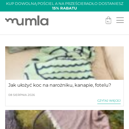
KUP DOWOLNĄ POŚCIEL A NA PRZEŚCIERADŁO DOSTANIESZ
15% RABATU
Jak ułożyć koc na narożniku, kanapie, fotelu?
08 SIERPNIA 2026
CZYTAJ WIĘCEJ