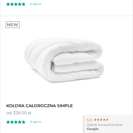
6 opinii
Oceniono
5.00
NEW
na 5
KOŁDRA CAŁOROCZNA SIMPLE
od
329.00 zł
5.0
★★★★★
★★★★★
9 opinii
Opinie konsumenckie
Oceniono
Google