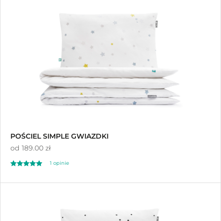
na 5
POŚCIEL SIMPLE GWIAZDKI
od
189.00 zł
1 opinie
Oceniono
5.00
na 5