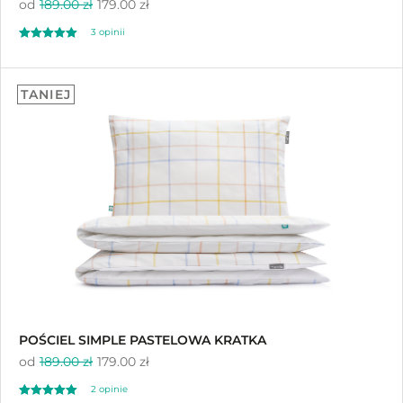
od
189.00 zł
179.00 zł
3
opinii
Oceniony
3
5.00
TANIEJ
na 5 na
podstawie
ocen klientów
POŚCIEL SIMPLE PASTELOWA KRATKA
od
189.00 zł
179.00 zł
2 opinie