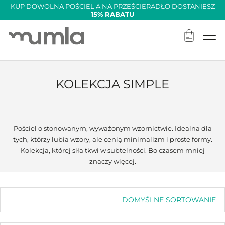
KUP DOWOLNĄ POŚCIEL A NA PRZEŚCIERADŁO DOSTANIESZ
15% RABATU
KOLEKCJA SIMPLE
Pościel o stonowanym, wyważonym wzornictwie. Idealna dla
tych, którzy lubią wzory, ale cenią minimalizm i proste formy.
Kolekcja, której siła tkwi w subtelności. Bo czasem mniej
znaczy więcej.
DOMYŚLNE SORTOWANIE
Domyślne sortowanie
Sortuj wg popularności