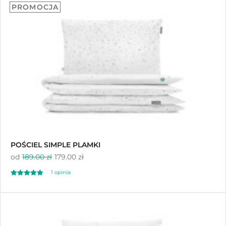
PROMOCJA
na 5 na
podstawie
oceny klienta
POŚCIEL SIMPLE PLAMKI
od
189.00 zł
179.00 zł
1
opinia
Oceniony
1
5.00
na 5 na
podstawie
oceny klienta