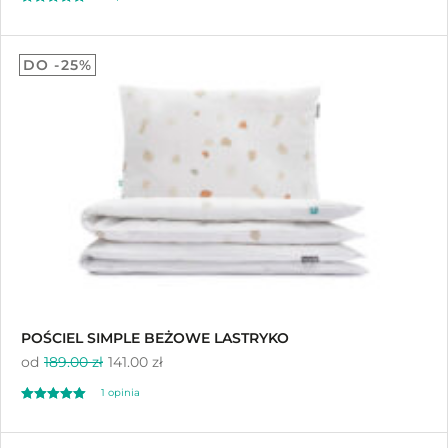
Oceniony
5
5.00
DO -25%
na 5 na
podstawie
ocen klientów
POŚCIEL SIMPLE BEŻOWE LASTRYKO
od
189.00 zł
141.00 zł
1
opinia
Oceniony
1
5.00