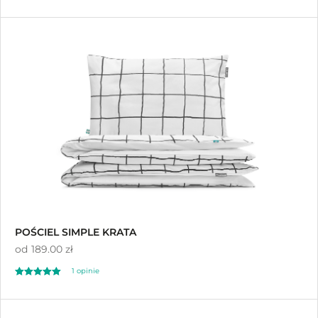
Oceniono
4.50
na 5
POŚCIEL SIMPLE KRATA
od
189.00 zł
1 opinie
Oceniono
5.00