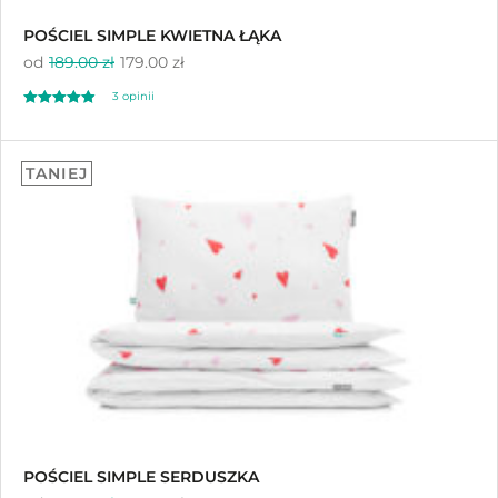
POŚCIEL SIMPLE KWIETNA ŁĄKA
od
189.00 zł
179.00 zł
3
opinii
Oceniony
3
4.00
TANIEJ
na 5 na
podstawie
ocen
klientów
POŚCIEL SIMPLE SERDUSZKA