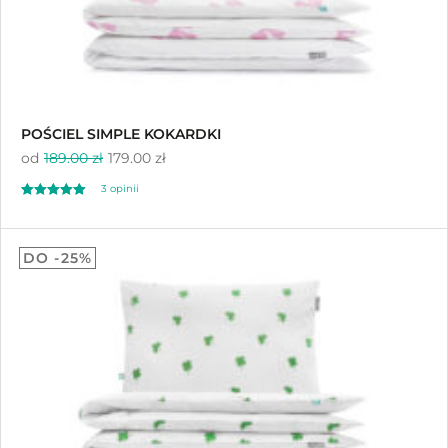
POŚCIEL SIMPLE KOKARDKI
od
189.00 zł
179.00 zł
3
opinii
Oceniony
3
5.00
DO -25%
na 5 na
podstawie
ocen klientów