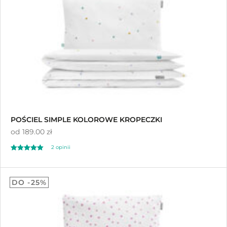
POŚCIEL SIMPLE KOLOROWE KROPECZKI
od
189.00 zł
2
opinii
Oceniony
2
5.00
DO -25%
na 5 na
podstawie
ocen klientów