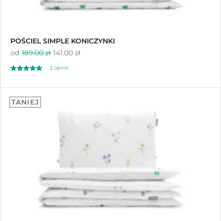
POŚCIEL SIMPLE KONICZYNKI
od
189.00 zł
141.00 zł
2
opinii
Oceniony
2
5.00
TANIEJ
na 5 na
podstawie
ocen klientów