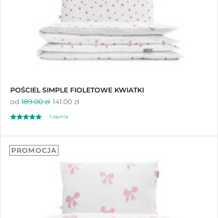
POŚCIEL SIMPLE FIOLETOWE KWIATKI
od
189.00 zł
141.00 zł
1
opinia
Oceniony
1
4.00
PROMOCJA
na 5 na
podstawie
oceny klienta