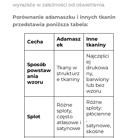
wyraziste w zależności od oświetlenia.
Porównanie adamaszku i innych tkanin
przedstawia poniższa tabela:
Adamasz
Inne
Cecha
ek
tkaniny
Najczęści
ej
Sposób
Tkany w
drukowa
powstaw
strukturz
ny,
ania
e tkaniny
barwiony
wzoru
lub bez
wzoru
Różne
Różne
sploty:
sploty,
płócienne
Splot
często
,
atłasowe i
satynowe,
satynowe
skośne