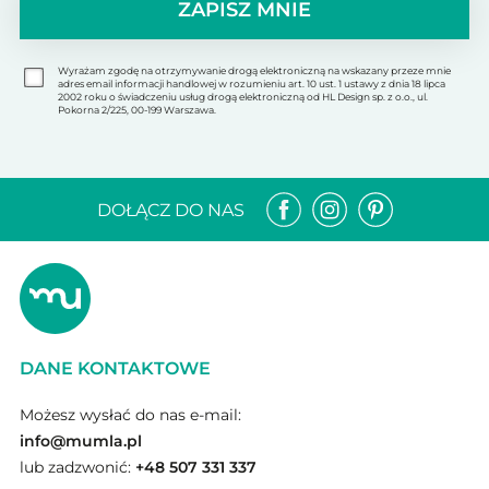
ZAPISZ MNIE
Wyrażam zgodę na otrzymywanie drogą elektroniczną na wskazany przeze mnie
adres email informacji handlowej w rozumieniu art. 10 ust. 1 ustawy z dnia 18 lipca
2002 roku o świadczeniu usług drogą elektroniczną od HL Design sp. z o.o., ul.
Pokorna 2/225, 00-199 Warszawa.
DOŁĄCZ DO NAS
DANE KONTAKTOWE
Możesz wysłać do nas e-mail:
info@mumla.pl
lub zadzwonić:
+48 507 331 337