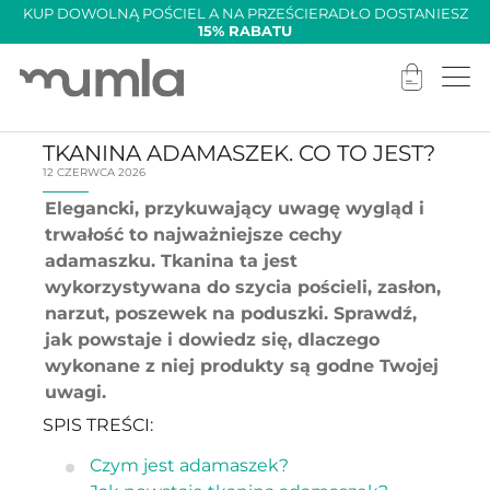
KUP DOWOLNĄ POŚCIEL A NA PRZEŚCIERADŁO DOSTANIESZ
15% RABATU
TKANINA ADAMASZEK. CO TO JEST?
12 CZERWCA 2026
Elegancki, przykuwający uwagę wygląd i
trwałość to najważniejsze cechy
adamaszku. Tkanina ta jest
wykorzystywana do szycia pościeli, zasłon,
narzut, poszewek na poduszki. Sprawdź,
jak powstaje i dowiedz się, dlaczego
wykonane z niej produkty są godne Twojej
uwagi.
SPIS TREŚCI:
Czym jest adamaszek?