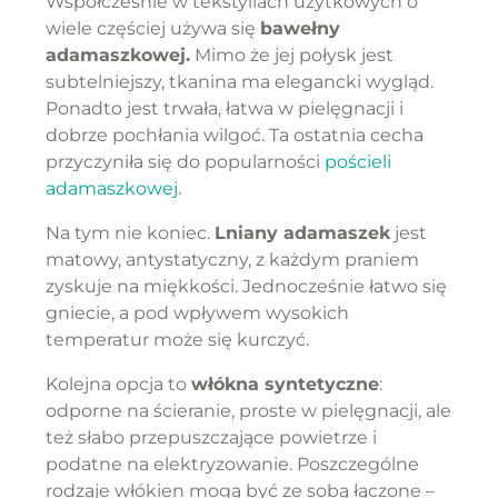
Współcześnie w tekstyliach użytkowych o
wiele częściej używa się
bawełny
adamaszkowej.
Mimo że jej połysk jest
subtelniejszy, tkanina ma elegancki wygląd.
Ponadto jest trwała, łatwa w pielęgnacji i
dobrze pochłania wilgoć. Ta ostatnia cecha
przyczyniła się do popularności
pościeli
adamaszkowej
.
Na tym nie koniec.
Lniany adamaszek
jest
matowy, antystatyczny, z każdym praniem
zyskuje na miękkości. Jednocześnie łatwo się
gniecie, a pod wpływem wysokich
temperatur może się kurczyć.
Kolejna opcja to
włókna syntetyczne
:
odporne na ścieranie, proste w pielęgnacji, ale
też słabo przepuszczające powietrze i
podatne na elektryzowanie. Poszczególne
rodzaje włókien mogą być ze sobą łączone –