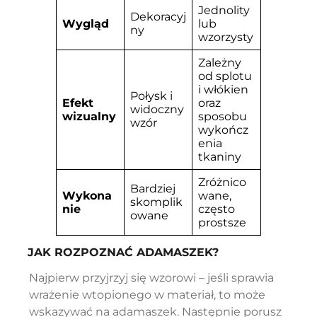
Jednolity
Dekoracyj
Wygląd
lub
ny
wzorzysty
Zależny
od splotu
i włókien
Połysk i
Efekt
oraz
widoczny
wizualny
sposobu
wzór
wykończ
enia
tkaniny
Zróżnico
Bardziej
Wykona
wane,
skomplik
nie
często
owane
prostsze
JAK ROZPOZNAĆ ADAMASZEK?
Najpierw przyjrzyj się wzorowi – jeśli sprawia
wrażenie wtopionego w materiał, to może
wskazywać na adamaszek. Następnie porusz