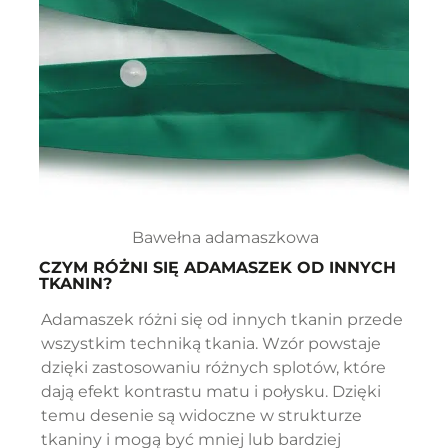
Bawełna adamaszkowa
CZYM RÓŻNI SIĘ ADAMASZEK OD INNYCH
TKANIN?
Adamaszek różni się od innych tkanin przede
wszystkim techniką tkania. Wzór powstaje
dzięki zastosowaniu różnych splotów, które
dają efekt kontrastu matu i połysku. Dzięki
temu desenie są widoczne w strukturze
tkaniny i mogą być mniej lub bardziej