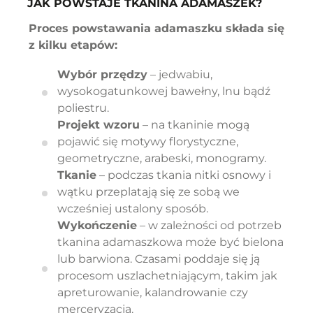
JAK POWSTAJE TKANINA ADAMASZEK?
Proces powstawania adamaszku składa się
z kilku etapów:
Wybór przędzy
– jedwabiu,
wysokogatunkowej bawełny, lnu bądź
poliestru.
Projekt wzoru
– na tkaninie mogą
pojawić się motywy florystyczne,
geometryczne, arabeski, monogramy.
Tkanie
– podczas tkania nitki osnowy i
wątku przeplatają się ze sobą we
wcześniej ustalony sposób.
Wykończenie
– w zależności od potrzeb
tkanina adamaszkowa może być bielona
lub barwiona. Czasami poddaje się ją
procesom uszlachetniającym, takim jak
apreturowanie, kalandrowanie czy
merceryzacja.