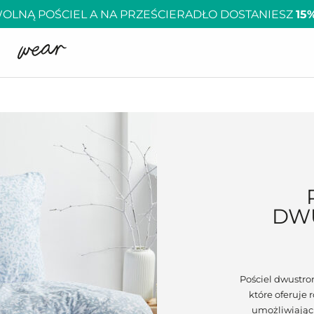
OLNĄ POŚCIEL A NA PRZEŚCIERADŁO DOSTANIESZ
15
DW
Pościel dwustro
które oferuje
umożliwiając 