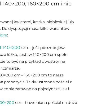
 140×200, 160×200 cm i nie
wanej kwiatami, kratką, niebieskiej lub
i. Do dyspozycji masz kilka wariantów
łdrę
:
l 140×200
cm
– jeśli potrzebujesz
ze łóżko, zestaw 140×200 cm spełni
oże to być na przykład dwustronna
 rozmiarze.
60×200 cm – 160×200 cm to nasza
na propozycja. Ta dwustronna pościel z
iednia zarówno na pojedyncze, jak i
200×200
cm – bawełniana pościel na duże