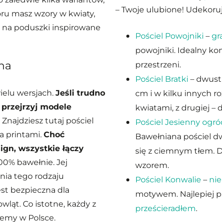
– Twoje ulubione! Udekoruj 
ru masz wzory w kwiaty,
ki na poduszki inspirowane
Pościel Powojniki
–
gr
powojniki. Idealny k
na
przestrzeni.
Pościel Bratki
– dwust
elu wersjach.
Jeśli trudno
cm i w kilku innych r
 przejrzyj modele
kwiatami, z drugiej –
. Znajdziesz tutaj pościel
Pościel Jesienny ogró
a printami.
Choć
Bawełniana pościel dw
gn, wszystkie łączy
się z ciemnym tłem. 
0% bawełnie. Jej
wzorem.
ia tego rodzaju
Pościel Konwalie
–
nie
st bezpieczna dla
motywem. Najlepiej p
wląt. Co istotne, każdy z
prześcieradłem
.
jemy w Polsce.