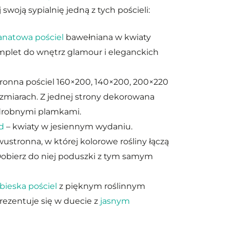
swoją sypialnię jedną z tych pościeli:
anatowa pościel
bawełniana w kwiaty
omplet do wnętrz glamour i eleganckich
ronna pościel 160×200, 140×200, 200×220
ozmiarach. Z jednej strony dekorowana
 drobnymi plamkami.
d
– kwiaty w jesiennym wydaniu.
ustronna, w której kolorowe rośliny łączą
Dobierz do niej poduszki z tym samym
bieska pościel
z pięknym roślinnym
rezentuje się w duecie z
jasnym