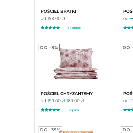
POŚCIEL BRATKI
POŚ
od
199.00 zł
od
1
37
opinii
Oceniony
Oceni
37
25
4.95
4.
DO -8%
DO 
na 5 na
na 5 n
podstawie
ocen
podst
klientów
klient
POŚCIEL CHRYZANTEMY
POŚ
od
199.00 zł
189.00 zł
od
1
8
opinii
Oceniony
Oceni
8
22
5.00
5.
DO -35%
DO 