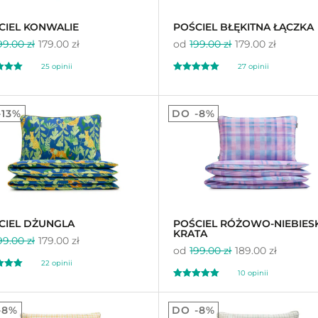
CIEL KONWALIE
POŚCIEL BŁĘKITNA ŁĄCZKA
99.00 zł
179.00 zł
od
199.00 zł
179.00 zł
25
opinii
27
opinii
ony
Oceniony
27
96
5.00
-13%
DO -8%
a
na 5 na
awie
ocen
podstawie
ocen
ów
klientów
CIEL DŻUNGLA
POŚCIEL RÓŻOWO-NIEBIES
KRATA
99.00 zł
179.00 zł
od
199.00 zł
189.00 zł
22
opinii
10
opinii
ony
Oceniony
00
10
5.00
-8%
DO -8%