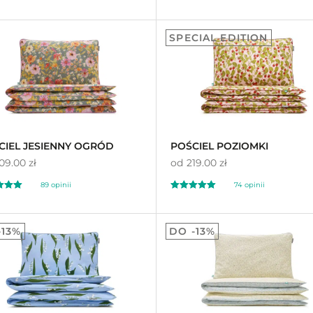
ony
Oceniony
55
97
4.96
SPECIAL EDITION
a
na 5 na
awie
ocen
podstawie
ocen
ów
klientów
CIEL JESIENNY OGRÓD
POŚCIEL POZIOMKI
09.00 zł
od
219.00 zł
89
opinii
74
opinii
ony
Oceniony
74
98
4.99
-13%
DO -13%
a
na 5 na
awie
ocen
podstawie
ocen
ów
klientów