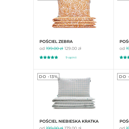
na 5 na
na 5 n
podstawie
ocen
podst
klientów
klient
POŚCIEL ZEBRA
POŚ
od
199.00 zł
129.00 zł
od
1
9
opinii
Oceniony
Oceni
9
11
5.00
5.
DO -13%
DO 
na 5 na
na 5 n
podstawie
ocen
podst
klientów
klient
POŚCIEL NIEBIESKA KRATKA
POŚ
od
199.00 zł
179.00 zł
od
1