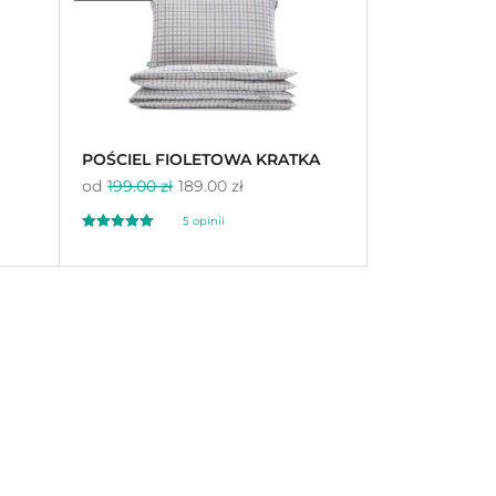
na 5 na
podstawie
ocen
klientów
POŚCIEL FIOLETOWA KRATKA
od
199.00 zł
189.00 zł
5
opinii
Oceniony
5
5.00
na 5 na
podstawie
ocen
klientów