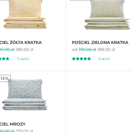
a
awie
ocen
na 5 na
ów
podstawie
ocen
klientów
CIEL ŻÓŁTA KRATKA
POŚCIEL ZIELONA KRATKA
99.00 zł
189.00 zł
od
199.00 zł
189.00 zł
11
opinii
6
opinii
ony
Oceniony
6
00
5.00
-13%
a
na 5 na
awie
ocen
podstawie
ocen
ów
klientów
CIEL MROZY
99.00 zł
179.00 zł