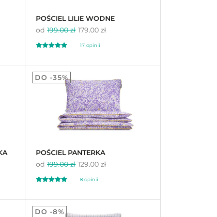
POŚCIEL LILIE WODNE
od
199.00 zł
179.00 zł
17
opinii
Oceniony
17
5.00
DO -35%
na 5 na
podstawie
ocen
klientów
KA
POŚCIEL PANTERKA
od
199.00 zł
129.00 zł
8
opinii
Oceniony
8
5.00
DO -8%