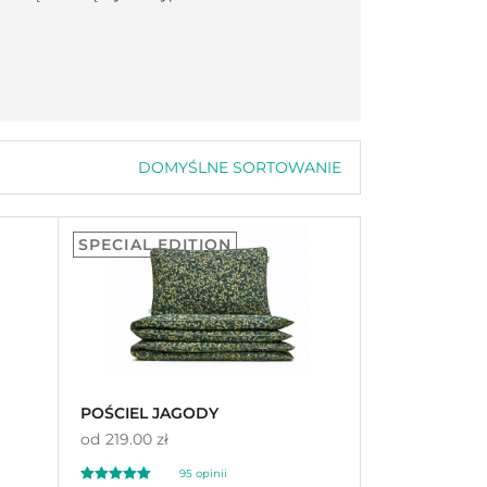
DOMYŚLNE SORTOWANIE
Domyślne sortowanie
Sortuj wg popularności
Sortuj wg średniej oceny
SPECIAL EDITION
Sortuj od najnowszych
Sortuj po cenie od najniższej
Sortuj po cenie od najwyższej
POŚCIEL JAGODY
od
219.00 zł
95
opinii