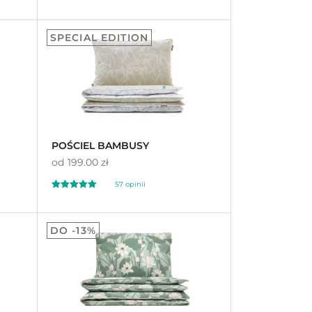
Oceniony
95
4.97
SPECIAL EDITION
na 5 na
podstawie
ocen
klientów
POŚCIEL BAMBUSY
od
199.00 zł
57
opinii
Oceniony
57
4.98
DO -13%
na 5 na
podstawie
ocen
klientów