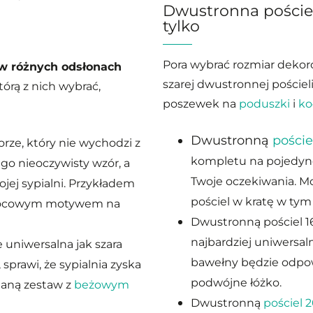
Dwustronna pościel
tylko
Pora wybrać rozmiar dekoro
w różnych odsłonach
szarej dwustronnej pościel
tórą z nich wybrać,
poszewek na
poduszki
i
ko
Dwustronną
poście
orze, który nie wychodzi z
kompletu na pojedync
go nieoczywisty wzór, a
Twoje oczekiwania. M
jej sypialni. Przykładem
pościel w kratę w tym
ocowym motywem na
Dwustronną pościel 1
najbardziej uniwersal
uniwersalna jak szara
bawełny będzie odpow
sprawi, że sypialnia zyska
podwójne łóżko.
nianą zestaw z
beżowym
Dwustronną
pościel 