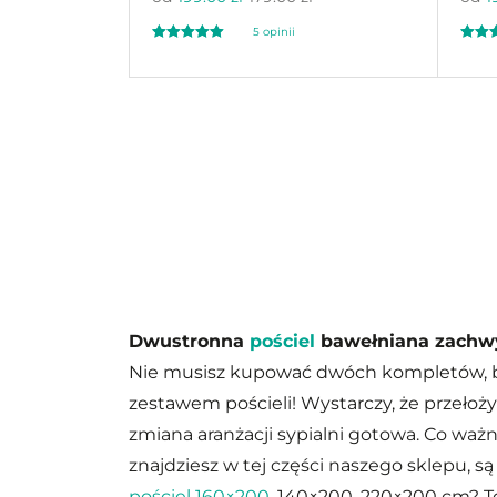
5
opinii
Oceniony
Oceni
5
49
5.00
5.
na 5 na
na 5 n
podstawie
ocen
podst
klientów
klient
Dwustronna
pościel
bawełniana zachwyc
Nie musisz kupować dwóch kompletów, b
zestawem pościeli! Wystarczy, że przełożys
zmiana aranżacji sypialni gotowa. Co ważn
znajdziesz w tej części naszego sklepu, 
pościel 160×200
, 140×200, 220×200 cm? To