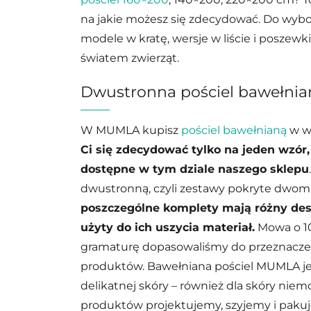
na jakie możesz się zdecydować. Do wybo
modele w kratę, wersje w liście i poszew
światem zwierząt.
Dwustronna pościel bawełnia
W MUMLA kupisz
pościel bawełnianą
w wi
Ci się zdecydować tylko na jeden wzór,
dostępne w tym dziale naszego sklepu
dwustronną, czyli zestawy pokryte dwom
poszczególne komplety mają różny desi
użyty do ich uszycia materiał.
Mowa o 10
gramaturę dopasowaliśmy do przeznaczen
produktów. Bawełniana pościel MUMLA je
delikatnej skóry
– również dla skóry niemo
produktów projektujemy, szyjemy i paku