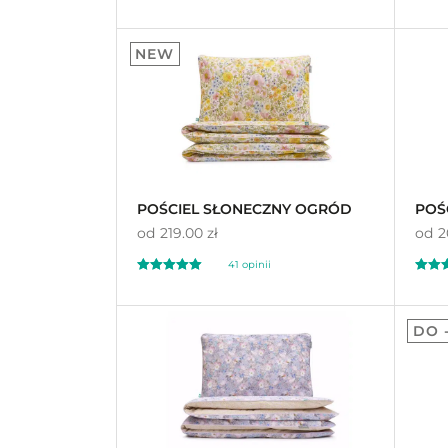
Oceniony
Oceni
65
30
4.98
4.
NEW
na 5 na
na 5 n
podstawie
ocen
podst
klientów
klient
POŚCIEL SŁONECZNY OGRÓD
POŚ
od
219.00 zł
od
2
41
opinii
Oceniony
Oceni
41
89
5.00
4.
DO 
na 5 na
na 5 n
podstawie
ocen
podst
klientów
klient