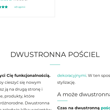
49
opinii
ony
00
a
awie
ocen
ów
DWUSTRONNA POŚCIEL
i Cię funkcjonalnością.
dekoracyjnymi
. W ten spo
y cieszyć się nowym
stylizację.
z ją na drugą stronę i
A może dwustronna
e, produkty, które
są różnorodne. Dwustronna
Czas na dwustronną
pośc
 zaledwie kilka wariantów,