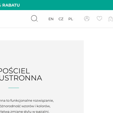
% RABATU
EN
CZ
PL
POŚCIEL
USTRONNA
nna to funkcjonalne rozwiązanie,
 różnorodność wzorów i kolorów,
łatwą zmianę stylu w sypialni.