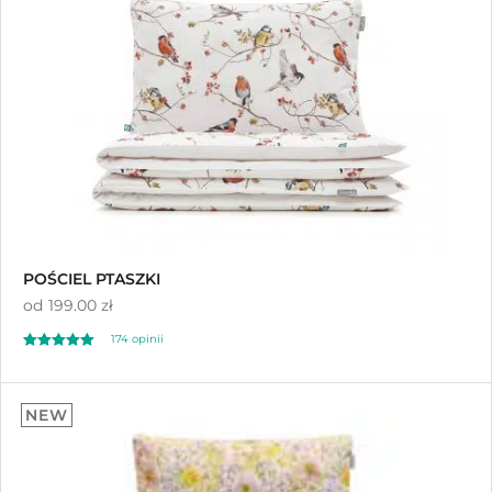
Sortuj od najnowszych
Sortuj po cenie od najniższej
Sortuj po cenie od najwyższej
POŚCIEL PTASZKI
od
199.00 zł
174
opinii
Oceniony
174
4.92
NEW
na 5 na
podstawie
ocen klientów