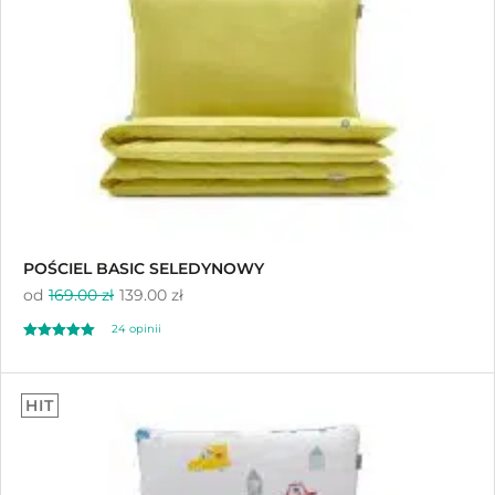
ocen klientów
POŚCIEL BASIC SELEDYNOWY
od
169.00 zł
139.00 zł
24
opinii
Oceniony
24
5.00
HIT
na 5 na
podstawie
ocen klientów