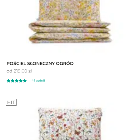
POŚCIEL SŁONECZNY OGRÓD
od
219.00 zł
41
opinii
Oceniony
41
5.00
HIT
na 5 na
podstawie
ocen klientów