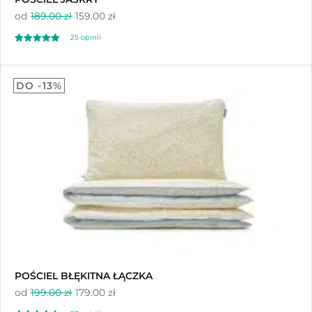
od
189.00 zł
159.00 zł
25
opinii
Oceniony
25
5.00
DO -13%
na 5 na
podstawie
ocen klientów
POŚCIEL BŁĘKITNA ŁĄCZKA
od
199.00 zł
179.00 zł