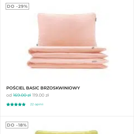
DO -29%
na 5 na
podstawie
ocen klientów
POŚCIEL BASIC BRZOSKWINIOWY
od
169.00 zł
119.00 zł
22
opinii
Oceniony
22
5.00
DO -18%
na 5 na
podstawie