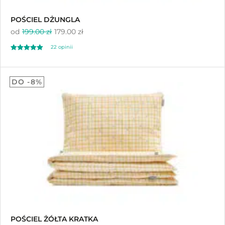
POŚCIEL DŻUNGLA
od
199.00 zł
179.00 zł
22
opinii
Oceniony
22
5.00
DO -8%
na 5 na
podstawie
ocen klientów
POŚCIEL ŻÓŁTA KRATKA