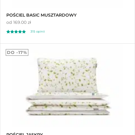
POŚCIEL BASIC MUSZTARDOWY
od
169.00 zł
315
opinii
Oceniony
315
4.95
DO -17%
na 5 na
podstawie
ocen klientów
POŚCIEL JASKRY