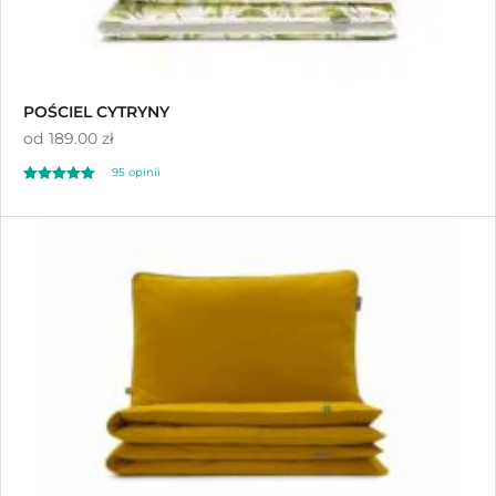
POŚCIEL CYTRYNY
od
189.00 zł
95
opinii
Oceniony
95
4.99
na 5 na
podstawie
ocen klientów