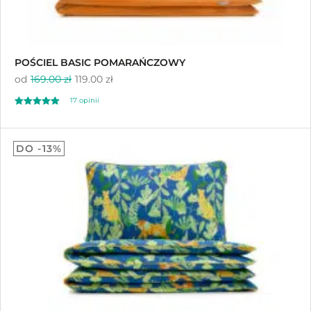
POŚCIEL BASIC POMARAŃCZOWY
od
169.00 zł
119.00 zł
17
opinii
Oceniony
17
4.94
DO -13%
na 5 na
podstawie
ocen klientów