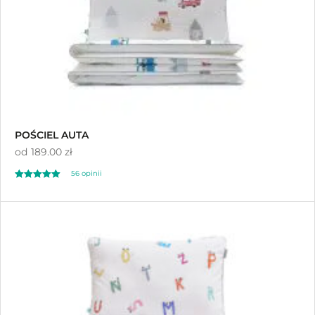
POŚCIEL AUTA
od
189.00 zł
56
opinii
Oceniony
56
5.00
na 5 na
podstawie
ocen klientów