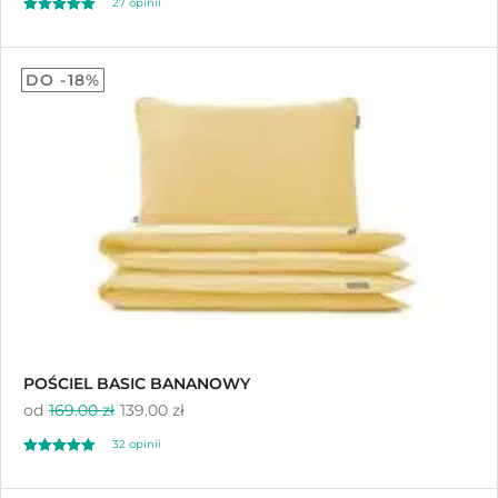
27
opinii
Oceniony
27
5.00
DO -18%
na 5 na
podstawie
ocen klientów
POŚCIEL BASIC BANANOWY
od
169.00 zł
139.00 zł
32
opinii
Oceniony
32
5.00