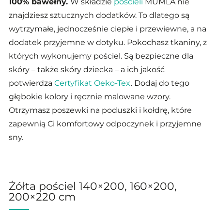
100% bawełny.
W składzie
pościeli
MUMLA nie
znajdziesz sztucznych dodatków. To dlatego są
wytrzymałe, jednocześnie ciepłe i przewiewne, a na
dodatek przyjemne w dotyku. Pokochasz tkaniny, z
których wykonujemy pościel. Są bezpieczne dla
skóry – także skóry dziecka – a ich jakość
potwierdza
Certyfikat Oeko-Tex
. Dodaj do tego
głębokie kolory i ręcznie malowane wzory.
Otrzymasz poszewki na poduszki i kołdrę, które
zapewnią Ci komfortowy odpoczynek i przyjemne
sny.
Żółta pościel 140×200, 160×200,
200×220 cm