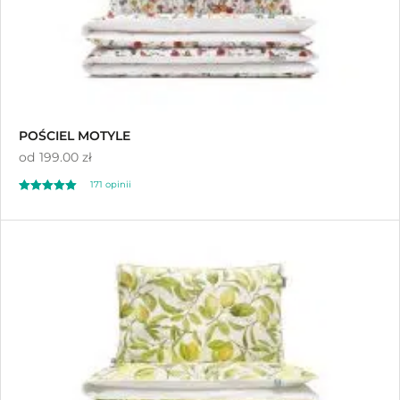
POŚCIEL MOTYLE
od
199.00 zł
171
opinii
Oceniony
171
4.98
na 5 na
podstawie
ocen klientów