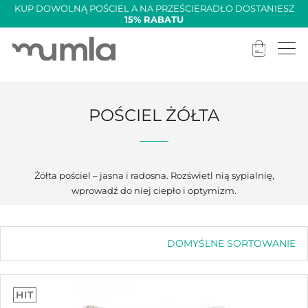
KUP DOWOLNĄ POŚCIEL A NA PRZEŚCIERADŁO DOSTANIESZ
15% RABATU
POŚCIEL ŻÓŁTA
Żółta pościel – jasna i radosna. Rozświetl nią sypialnię,
wprowadź do niej ciepło i optymizm.
DOMYŚLNE SORTOWANIE
Domyślne sortowanie
Sortuj wg popularności
Sortuj wg średniej oceny
HIT