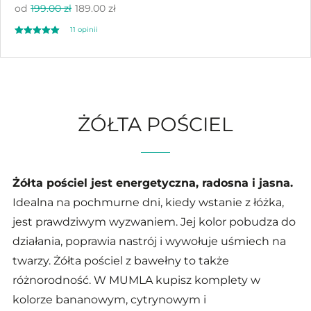
od
199.00 zł
189.00 zł
11
opinii
Oceniony
11
5.00
na 5 na
podstawie
ocen klientów
ŻÓŁTA POŚCIEL
Żółta pościel jest energetyczna, radosna i jasna.
Idealna na pochmurne dni, kiedy wstanie z łóżka,
jest prawdziwym wyzwaniem. Jej kolor pobudza do
działania, poprawia nastrój i wywołuje uśmiech na
twarzy. Żółta pościel z bawełny to także
różnorodność. W MUMLA kupisz komplety w
kolorze bananowym, cytrynowym i