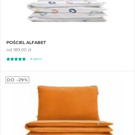
POŚCIEL ALFABET
od
189.00 zł
8
opinii
Oceniony
8
5.00
DO -29%
na 5 na
podstawie
ocen klientów