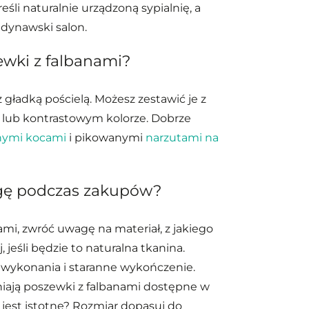
eśli naturalnie urządzoną sypialnię, a
ndynawski salon.
ewki z falbanami?
 gładką pościelą. Możesz zestawić je z
ub kontrastowym kolorze. Dobrze
nymi kocami
i pikowanymi
narzutami na
gę podczas zakupów?
mi, zwróć uwagę na materiał, z jakiego
 jeśli będzie to naturalna tkanina.
wykonania i staranne wykończenie.
niają poszewki z falbanami dostępne w
jest istotne? Rozmiar dopasuj do