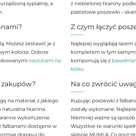
 urządzoną sypialnię, a
z niebielonej tkaniny podkr
n.
pastelowe poszewki
– ska
banami?
Z czym łączyć posz
lą. Możesz zestawić je z
Najlepiej wyglądają razem z
ym kolorze. Dobrze
kompletem w tym samym l
pikowanymi
narzutami na
komponują się z
bawełnia
łóżko
.
s zakupów?
Na co zwrócić uwa
ę na materiał, z jakiego
Kupując poszewki z falbana
o naturalna tkanina.
zostały wykonane. Najlepiej,
taranne wykończenie.
Niemniej ważne są sposób 
 z falbanami dostępne w
Wszystkie te warunki speł
Rozmiar dopasuj do
sklepie MUMLA. Co jeszcze 