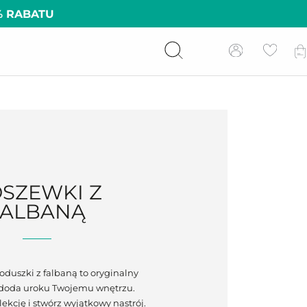
% RABATU
SZEWKI Z
FALBANĄ
oduszki z falbaną to oryginalny
y doda uroku Twojemu wnętrzu.
ekcję i stwórz wyjątkowy nastrój.