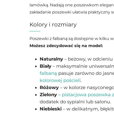
lamówką. Nadają one poszewkom eleganc
zakładanie poszewki ułatwia praktyczny 
Kolory i rozmiary
Poszewki z falbaną są dostępne w kilku w
Możesz zdecydować się na model:
Naturalny
– beżowy, w odcieniu
Biały
– maksymalnie uniwersaln
falbaną
pasuje zarówno do jasnej
kolorowej pościeli
.
Różowy
– w kolorze nasyconego
Zielony
–
pistacjowa poszewka z
dodatek do sypialni lub salonu.
Niebieski
– w delikatnym, błęki