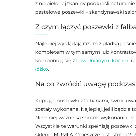
z niebielonej tkaniny podkreśli naturalnie
pastelowe poszewki
– skandynawski salo
Z czym łączyć poszewki z fal
Najlepiej wyglądają razem z gładką poście
kompletem w tym samym lub kontrastow
komponują się z
bawełnianymi kocami
i 
łóżko
.
Na co zwrócić uwagę podcza
Kupując poszewki z falbanami, zwróć uwag
zostały wykonane. Najlepiej, jeśli będzie t
Niemniej ważne są sposób wykonania i s
Wszystkie te warunki spełniają poszewki
sklepie MUMLA. Co jeszcze jest istotne? 