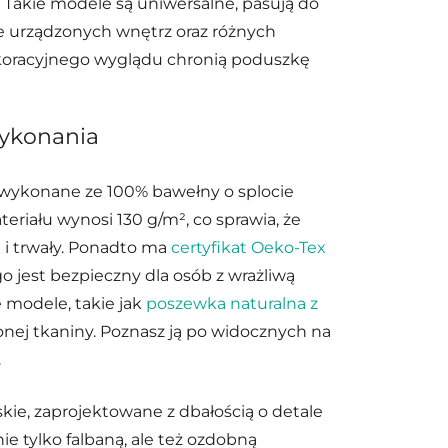
. Takie modele są uniwersalne, pasują do
e urządzonych wnętrz oraz różnych
oracyjnego wyglądu chronią poduszkę
wykonania
y wykonane ze 100% bawełny o splocie
riału wynosi 130 g/m², co sprawia, że
u i trwały. Ponadto ma
certyfikat Oeko-Tex
go jest bezpieczny dla osób z wrażliwą
e modele, takie jak
poszewka naturalna z
elonej tkaniny. Poznasz ją po widocznych na
.
kie, zaprojektowane z dbałością o detale
e tylko falbaną, ale też ozdobną