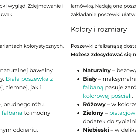
ki wygląd. Zdejmowanie i
lamówką. Nadają one posz
suwak.
zakładanie poszewki ułatw
Kolory i rozmiary
ariantach kolorystycznych.
Poszewki z falbaną są dost
Możesz zdecydować się n
 naturalnej bawełny.
Naturalny
– beżowy
y.
Biała poszewka z
Biały
– maksymalni
, ciemnej, jak i
falbaną
pasuje zaró
kolorowej pościeli
.
, brudnego różu.
Różowy
– w kolorz
 falbaną
to modny
Zielony
–
pistacjow
dodatek do sypialni
tnym odcieniu.
Niebieski
– w delik