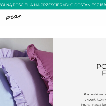
OLNĄ POŚCIEL A NA PRZEŚCIERADŁO DOSTANIESZ
15
PO
Poszewki na p
akcent, któr
Poznaj naszą kol