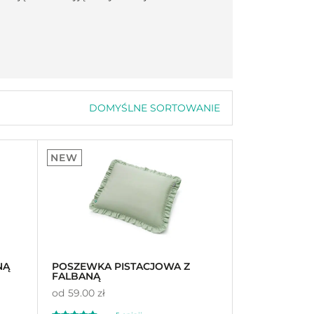
DOMYŚLNE SORTOWANIE
Domyślne sortowanie
Sortuj wg popularności
Sortuj wg średniej oceny
NEW
Sortuj od najnowszych
Sortuj po cenie od najniższej
Sortuj po cenie od najwyższej
NĄ
POSZEWKA PISTACJOWA Z
FALBANĄ
od
59.00 zł