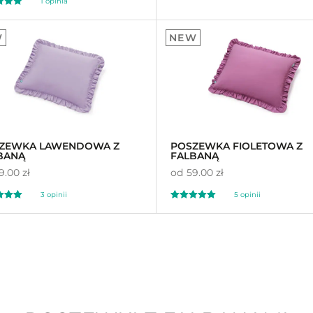
1
opinia
ony
00
W
NEW
a
awie
oceny
ZEWKA LAWENDOWA Z
POSZEWKA FIOLETOWA Z
BANĄ
FALBANĄ
9.00 zł
od
59.00 zł
3
opinii
5
opinii
ony
Oceniony
5
00
4.60
a
na 5 na
awie
ocen
podstawie
ocen
ów
klientów