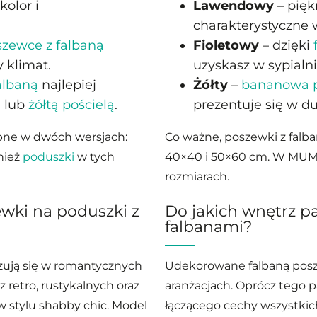
kolor i
Lawendowy
– pięk
charakterystyczne 
szewce z falbaną
Fioletowy
– dzięki
 klimat.
uzyskasz w sypialn
albaną
najlepiej
Żółty
–
bananowa p
ą lub
żółtą pościelą
.
prezentuje się w d
ępne w dwóch wersjach:
Co ważne, poszewki z falb
nież
poduszki
w tych
40×40 i 50×60 cm. W MUM
rozmiarach.
ewki na poduszki z
Do jakich wnętrz p
falbanami?
zują się w romantycznych
Udekorowane falbaną posz
 retro, rustykalnych oraz
aranżacjach. Oprócz tego p
w stylu shabby chic. Model
łączącego cechy wszystkic