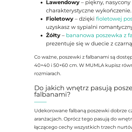
Lawendowy
– piękny, nasycony 
charakterystyczne wykończenie.
Fioletowy
– dzięki
fioletowej po
uzyskasz w sypialni romantyczny
Żółty
–
bananowa poszewka z f
prezentuje się w duecie z czarn
Co ważne, poszewki z falbanami są dost
40×40 i 50×60 cm. W MUMLA kupisz rów
rozmiarach.
Do jakich wnętrz pasują posz
falbanami?
Udekorowane falbaną poszewki dobrze c
aranżacjach. Oprócz tego pasują do wnętrz
łączącego cechy wszystkich trzech nurtó