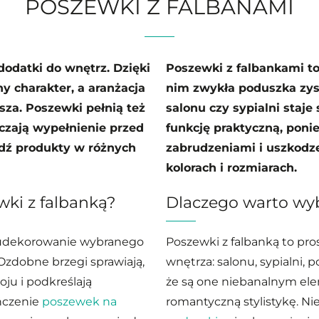
POSZEWKI Z FALBANAMI
dodatki do wnętrz. Dzięki
Poszewki z falbankami to
y charakter, a aranżacja
nim zwykła poduszka zysk
jsza. Poszewki pełnią też
salonu czy sypialni staje 
czają wypełnienie przed
funkcję praktyczną, poni
dź produkty w różnych
zabrudzeniami i uszkodz
kolorach i rozmiarach.
ki z falbanką?
Dlaczego warto wyb
a udekorowanie wybranego
Poszewki z falbanką to p
 Ozdobne brzegi sprawiają,
wnętrza: salonu, sypialni, 
ju i podkreślają
że są one niebanalnym ele
ńczenie
poszewek na
romantyczną stylistykę. 