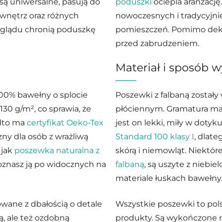
 są uniwersalne, pasują do
poduszki
ociepla aranżację
wnętrz oraz różnych
nowoczesnych i tradycyjni
glądu chronią poduszkę
pomieszczeń. Pomimo dek
przed zabrudzeniem.
Materiał i sposób 
100% bawełny o splocie
Poszewki z falbaną został
30 g/m², co sprawia, że
płóciennym. Gramatura mate
adto ma
certyfikat Oeko-Tex
jest on lekki, miły w dotyk
zny dla osób z wrażliwą
Standard 100 klasy I
, dlate
 jak
poszewka naturalna z
skórą i niemowląt. Niektór
 Poznasz ją po widocznych na
falbaną
, są uszyte z niebi
materiale łuskach bawełny
owane z dbałością o detale
Wszystkie poszewki to pols
ą, ale też ozdobną
produkty. Są wykończone ni