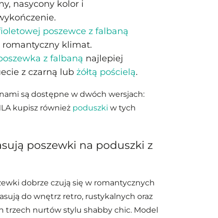
ny, nasycony kolor i
wykończenie.
fioletowej poszewce z falbaną
i romantyczny klimat.
oszewka z falbaną
najlepiej
uecie z czarną lub
żółtą pościelą
.
anami są dostępne w dwóch wersjach:
LA kupisz również
poduszki
w tych
asują poszewki na poduszki z
ewki dobrze czują się w romantycznych
asują do wnętrz retro, rustykalnych oraz
h trzech nurtów stylu shabby chic. Model