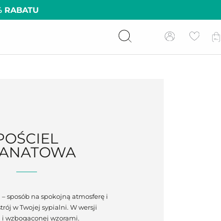
% RABATU
POŚCIEL
ANATOWA
 – sposób na spokojną atmosferę i
rój w Twojej sypialni. W wersji
j i wzbogaconej wzorami.