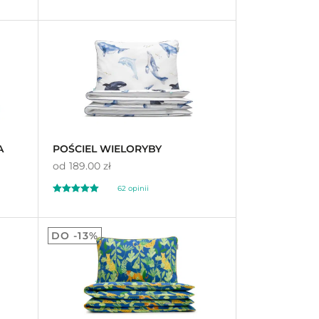
Oceniony
161
4.89
na 5 na
podstawie
ocen
klientów
A
POŚCIEL WIELORYBY
od
189.00 zł
62
opinii
Oceniony
62
5.00
DO -13%
na 5 na
podstawie
ocen
klientów