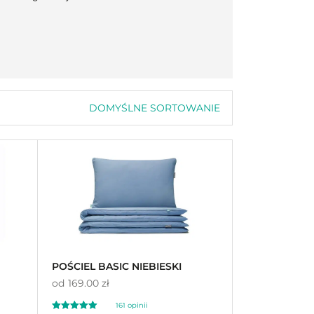
DOMYŚLNE SORTOWANIE
Domyślne sortowanie
Sortuj wg popularności
Sortuj wg średniej oceny
Sortuj od najnowszych
Sortuj po cenie od najniższej
Sortuj po cenie od najwyższej
POŚCIEL BASIC NIEBIESKI
od
169.00 zł
161
opinii