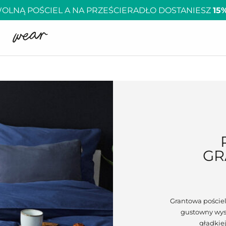
OLNĄ POŚCIEL A NA PRZEŚCIERADŁO DOSTANIESZ
15
GR
Grantowa pościel
gustowny wyst
gładkie