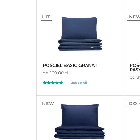
Oceniony
Oceni
30
55
4.97
4.
HIT
NE
na 5 na
na 5 n
podstawie
ocen
podst
klientów
klient
POŚCIEL BASIC GRANAT
POŚ
PAS
od
169.00 zł
od
3
288
opinii
Oceniony
288
4.93
NEW
DO 
na 5 na
podstawie
ocen
klientów