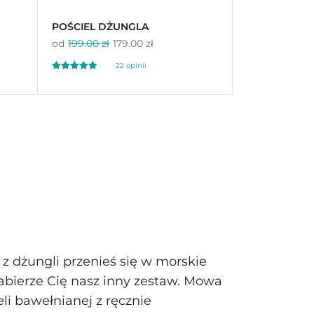
POŚCIEL DŻUNGLA
od
199.00 zł
179.00 zł
22
opinii
Oceniony
22
5.00
na 5 na
podstawie
ocen
klientów
 z dżungli przenieś się w morskie
abierze Cię nasz inny zestaw. Mowa
li bawełnianej z ręcznie