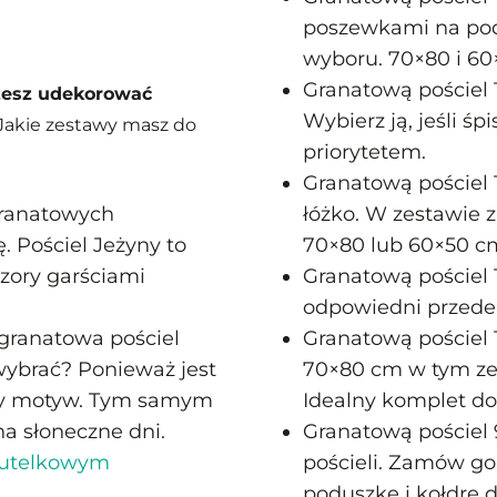
poszewkami na pod
wyboru. 70×80 i 60
Granatową pościel 
żesz udekorować
Wybierz ją, jeśli ś
Jakie zestawy masz do
priorytetem.
Granatową pościel 
granatowych
łóżko. W zestawie 
. Pościel Jeżyny to
70×80 lub 60×50 cm
zory garściami
Granatową pościel 
odpowiedni przede 
granatowa pościel
Granatową pościel
wybrać? Ponieważ jest
70×80 cm w tym ze
nny motyw. Tym samym
Idealny komplet do
na słoneczne dni.
Granatową pościel 
utelkowym
pościeli. Zamów go
poduszkę i kołdrę 