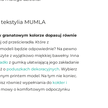
e tekstylia MUMLA
 w granatowym kolorze dopasuj równie
j od prześcieradła. Które z
 modeli będzie odpowiednie? Na pewno
zyte z wyjątkowo miękkiej bawełny. Inna
radło
z gumką ułatwiającą jego zakładanie
eż o
poduszkach dekoracyjnych
. Wybierz
atnym printem model. Na tym nie koniec.
isz również wypełniania do
kołder i
ma mowy o komfortowym odpoczynku