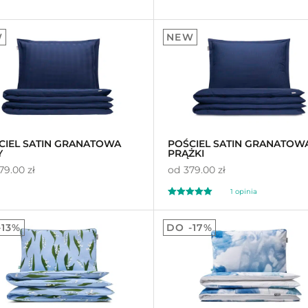
ony
Oceniony
95
96
4.97
W
NEW
a
na 5 na
awie
ocen
podstawie
ocen
ów
klientów
CIEL SATIN GRANATOWA
POŚCIEL SATIN GRANATOW
Y
PRĄŻKI
79.00 zł
od
379.00 zł
1
opinia
Oceniony
1
5.00
-13%
DO -17%
na 5 na
podstawie
oceny
klienta