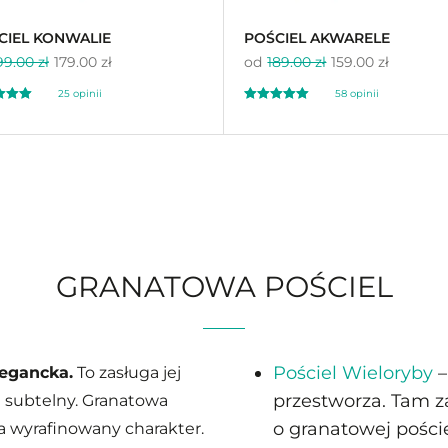
CIEL KONWALIE
POŚCIEL AKWARELE
99.00 zł
179.00 zł
od
189.00 zł
159.00 zł
25
opinii
58
opinii
ony
Oceniony
58
96
4.95
a
na 5 na
awie
ocen
podstawie
ocen
ów
klientów
GRANATOWA POŚCIEL
Pościel Wieloryby
–
legancka.
To zasługa jej
przestworza. Tam z
i subtelny. Granatowa
o granatowej poście
ka wyrafinowany charakter.