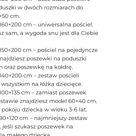
uszki w dwóch rozmiarach do
×50 cm.
160×200 cm – uniwersalna pościel.
pisz sam, a wygoda snu jest dla Ciebie
150×200 cm – pościel na pojedyncze
znajdziesz poszewki na poduszki
 oraz poszewkę na kołdrę.
140×200 cm – zestaw pościeli
wszystkim na łóżka dziecięce.
 100×135 cm – zamiast poszewek
stawie znajdziesz model 60×40 cm.
 pokoju dziecka w wieku 3-6 lat.
90×120 cm – najmniejszy zestaw
, jeśli szukasz poszewek na
dla małego dziecka.