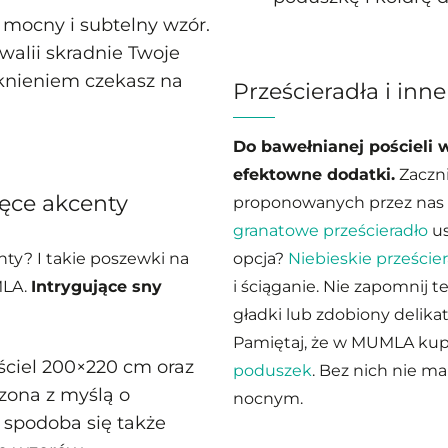
 mocny i subtelny wzór.
walii skradnie Twoje
ęsknieniem czekasz na
Prześcieradła i inn
Do bawełnianej pościeli
efektowne dodatki.
Zaczni
zęce akcenty
proponowanych przez nas
granatowe prześcieradło
us
nty? I takie poszewki na
opcja?
Niebieskie przeście
MLA.
Intrygujące sny
i ściąganie. Nie zapomnij t
gładki lub zdobiony delik
Pamiętaj, że w MUMLA kup
ciel 200×220 cm oraz
poduszek
. Bez nich nie 
zona z myślą o
nocnym.
l spodoba się także