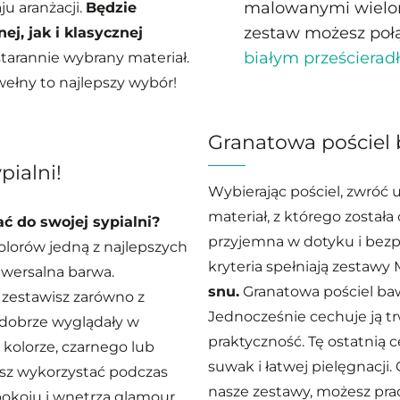
malowanymi wielory
u aranżacji.
Będzie
zestaw możesz połą
, jak i klasycznej
białym prześciera
tarannie wybrany materiał.
awełny to najlepszy wybór!
Granatowa pościel
pialni!
Wybierając pościel, zwróć u
materiał, z którego został
ć do swojej sypialni?
przyjemna w dotyku i bezpi
 kolorów jedną z najlepszych
kryteria spełniają zestaw
niwersalna barwa.
snu.
Granatowa pościel bawe
 zestawisz zarówno z
Jednocześnie cechuje ją tr
 dobrze wyglądały w
praktyczność. Tę ostatnią
olorze, czarnego lub
suwak i łatwej pielęgnacji.
sz wykorzystać podczas
nasze zestawy, możesz prać w
pokoju i wnętrza glamour.