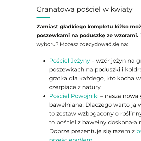
Granatowa pościel w kwiaty
Zamiast gładkiego kompletu łóżko mo
poszewkami na poduszkę ze wzorami.
wyboru? Możesz zdecydować się na:
Pościel Jeżyny
– wzór jeżyn na 
poszewkach na poduszki i kołdrę
gratka dla każdego, kto kocha w
czerpiące z natury.
Pościel Powojniki
– nasza nowa 
bawełniana. Dlaczego warto ją 
to zestaw wzbogacony o rośli
to pościel z bawełny doskonała 
Dobrze prezentuje się razem z
b
prześcieradłem
.