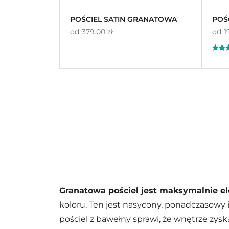
POŚCIEL SATIN GRANATOWA
POŚ
od
379.00 zł
od
1
Oceni
25
4.
na 5 n
podst
klient
Granatowa pościel jest maksymalnie e
koloru. Ten jest nasycony, ponadczasowy 
pościel z bawełny sprawi, że wnętrze zys