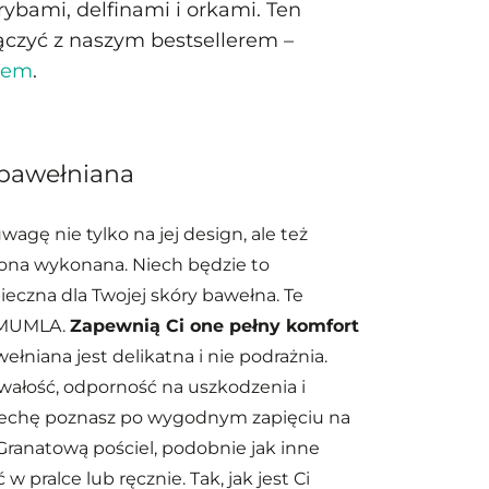
bami, delfinami i orkami. Ten
czyć z naszym bestsellerem –
dłem
.
 bawełniana
wagę nie tylko na jej design, ale też
a ona wykonana. Niech będzie to
eczna dla Twojej skóry bawełna. Te
y MUMLA.
Zapewnią Ci one pełny komfort
łniana jest delikatna i nie podrażnia.
wałość, odporność na uszkodzenia i
 cechę poznasz po wygodnym zapięciu na
 Granatową pościel, podobnie jak inne
 pralce lub ręcznie. Tak, jak jest Ci