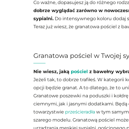
Co ważne, dopasujesz ją do różnego rodzaj
dobrze wyglądać zarówno w nowoczesnej
sypialni.
Do intensywnego koloru dodaj s
Teraz już wiesz, że granatowa pościel z b
Granatowa pościel w Twojej sy
Nie wiesz, jaką
pościel
z bawełny wybra
Jeżeli tak, to dobrze trafiłeś. W kategorii
opcji będzie granat. A to dlatego, że to u
Granatowe poszewki na poduszki i kołdrę
ciemnymi, jak i jasnymi dodatkami. Będą
towarzystwie
prześcieradła
w tym samym k
szarego modelu. Granatową pościel może
urządzania męskiej sypialni, gościnnego 