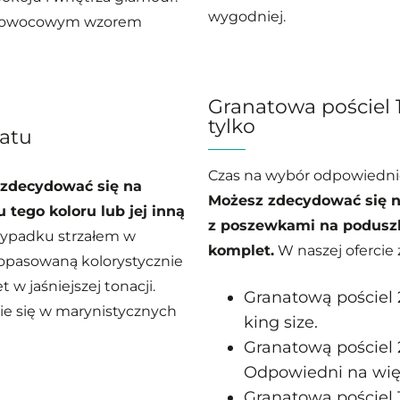
wygodniej.
m owocowym wzorem
Granatowa pościel 
tylko
natu
Czas na wybór odpowiednie
 zdecydować się na
Możesz zdecydować się n
tego koloru lub jej inną
z poszewkami na poduszk
rzypadku strzałem w
komplet.
W naszej ofercie 
opasowaną kolorystycznie
 w jaśniejszej tonacji.
Granatową pościel 
ie się w marynistycznych
king size.
Granatową pościel 
Odpowiedni na wię
Granatową pościel 