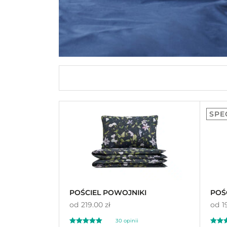
SPE
POŚCIEL POWOJNIKI
POŚ
od
219.00 zł
od
1
30
opinii