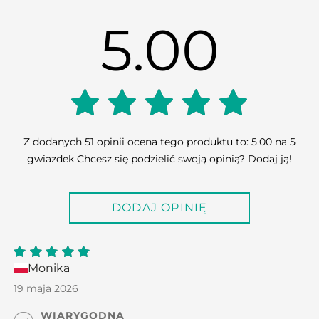
5.00
5.00
Z dodanych 51 opinii ocena tego produktu to: 5.00 na 5
gwiazdek Chcesz się podzielić swoją opinią? Dodaj ją!
out of
DODAJ OPINIĘ
5
Monika
5
out
of 5
19 maja 2026
WIARYGODNA