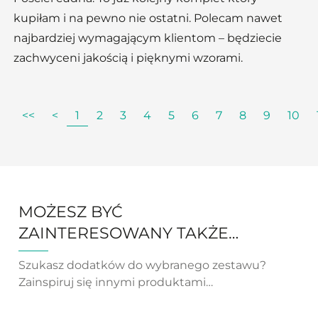
kupiłam i na pewno nie ostatni. Polecam nawet
najbardziej wymagającym klientom – będziecie
zachwyceni jakością i pięknymi wzorami.
<<
<
1
2
3
4
5
6
7
8
9
10
MOŻESZ BYĆ
ZAINTERESOWANY TAKŻE…
Szukasz dodatków do wybranego zestawu?
Zainspiruj się innymi produktami…