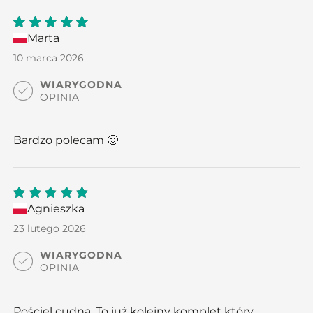
Marta
5
out
of 5
10 marca 2026
WIARYGODNA
OPINIA
Bardzo polecam 🙂
Agnieszka
5
out
of 5
23 lutego 2026
WIARYGODNA
OPINIA
Pościel cudna. To już kolejny komplet który