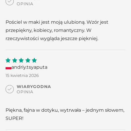
OPINIA
Pościel w maki jest moją ulubioną. Wzór jest
przepiękny, kobiecy, romantyczny. W
rzeczywistości wygląda jeszcze piękniej.
andriy.tsyaputa
5
out
of 5
15 kwietnia 2026
WIARYGODNA
OPINIA
Piękna, fajna w dotyku, wytrwała – jednym słowem,
SUPER!