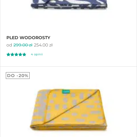
PLED WODOROSTY
od
299.00 zł
254.00 zł
4
opinii
Oceniony
4
5.00
DO -20%
na 5 na
podstawie
ocen klientów