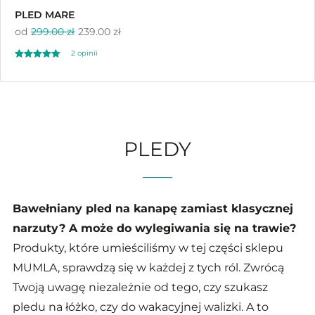
PLED MARE
od
299.00 zł
239.00 zł
2
opinii
Oceniony
2
5.00
na 5 na
podstawie
ocen klientów
PLEDY
Bawełniany pled na kanapę zamiast klasycznej
narzuty? A może do wylegiwania się na trawie?
Produkty, które umieściliśmy w tej części sklepu
MUMLA, sprawdzą się w każdej z tych ról. Zwrócą
Twoją uwagę niezależnie od tego, czy szukasz
pledu na łóżko, czy do wakacyjnej walizki. A to