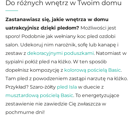
Do różnych wnętrz w Twoim domu
Zastanawiasz się, jakie wnętrza w domu
uatrakcyjnisz dzięki pledom?
Możliwości jest
sporo! Podobnie jak wełniany koc pled ozdobi
salon. Udekoruj nim narożnik, sofę lub kanapę i
zestaw z
dekoracyjnymi poduszkami
. Natomiast w
sypialni połóż pled na łóżko. W ten sposób
dopełnisz kompozycję z
kolorową pościelą Basic
.
Tam pled z powodzeniem zastąpi narzutę na łóżko.
Przykład? Szaro-żółty
pled Isla
w duecie z
musztardową pościelą Basic
. To energetyzujące
zestawienie nie zawiedzie Cię zwłaszcza w
pochmurne dni!