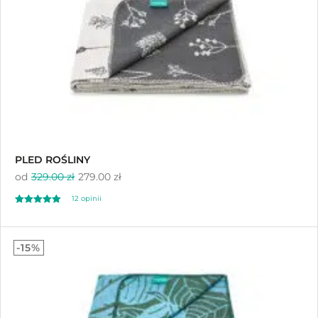
PLED ROŚLINY
od
329.00 zł
279.00 zł
12
opinii
Oceniony
12
4.83
-15%
na 5 na
podstawie
ocen klientów