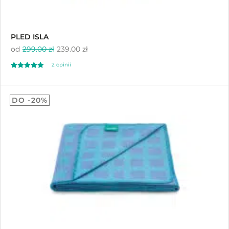
PLED ISLA
od
299.00 zł
239.00 zł
2
opinii
Oceniony
2
5.00
DO -20%
na 5 na
podstawie
ocen klientów