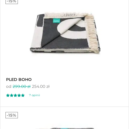
-15%
Sortuj od najnowszych
Sortuj po cenie od najniższej
Sortuj po cenie od najwyższej
PLED BOHO
od
299.00 zł
254.00 zł
7
opinii
Oceniony
7
5.00
-15%
na 5 na
podstawie
ocen klientów