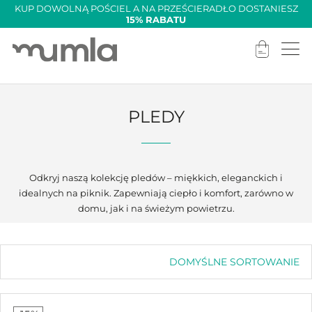
KUP DOWOLNĄ POŚCIEL A NA PRZEŚCIERADŁO DOSTANIESZ
15% RABATU
PLEDY
Odkryj naszą kolekcję pledów – miękkich, eleganckich i
idealnych na piknik. Zapewniają ciepło i komfort, zarówno w
domu, jak i na świeżym powietrzu.
DOMYŚLNE SORTOWANIE
Domyślne sortowanie
Sortuj wg popularności
Sortuj wg średniej oceny