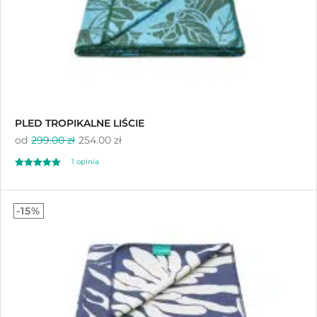
PLED TROPIKALNE LIŚCIE
od
299.00 zł
254.00 zł
1
opinia
Oceniony
1
5.00
-15%
na 5 na
podstawie
oceny klienta