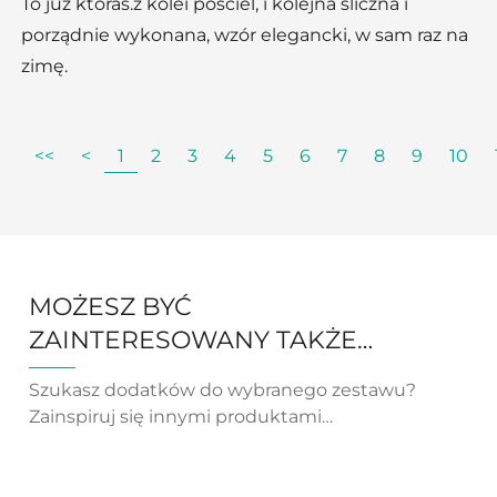
To już któraś.z kolei pościel, i kolejna śliczna i
porządnie wykonana, wzór elegancki, w sam raz na
zimę.
<<
<
1
2
3
4
5
6
7
8
9
10
MOŻESZ BYĆ
ZAINTERESOWANY TAKŻE…
Szukasz dodatków do wybranego zestawu?
Zainspiruj się innymi produktami…