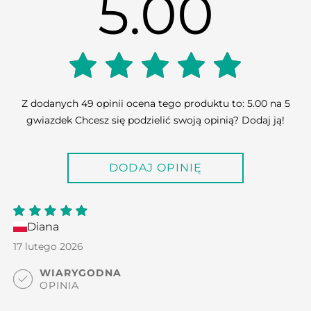
5.00
5.00
Z dodanych 49 opinii ocena tego produktu to: 5.00 na 5
gwiazdek Chcesz się podzielić swoją opinią? Dodaj ją!
out of
DODAJ OPINIĘ
5
Diana
5
out
of 5
17 lutego 2026
WIARYGODNA
OPINIA