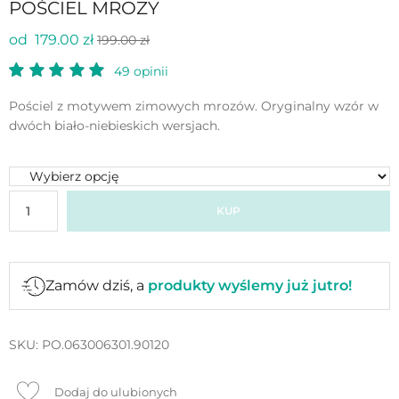
POŚCIEL MROZY
od 179.00 zł
199.00 zł
49
opinii
Pościel z motywem zimowych mrozów. Oryginalny wzór w
dwóch biało-niebieskich wersjach.
KUP
Zamów dziś, a
produkty wyślemy już jutro!
SKU:
PO.063006301.90120
Dodaj do ulubionych