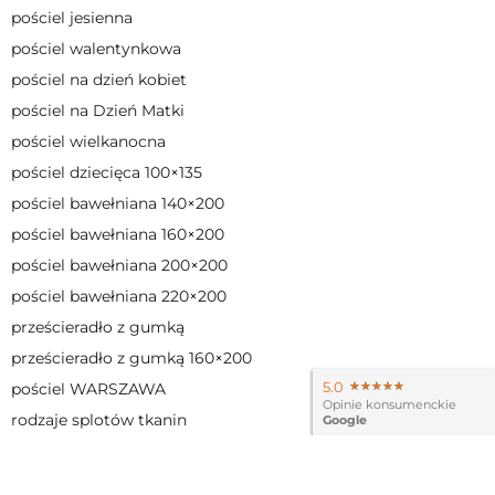
pościel jesienna
polecamy
pościel Wieloryby
,
pościel Psy
czy
pościel walentynkowa
pościel Koty
. Mamy też wiele jednokolorowych
modeli z
serii Basic
.
pościel na dzień kobiet
pościel na Dzień Matki
Pościel to
idealny pomysł na prezent
. Każdy
pościel wielkanocna
komplet pakujemy w kolorową bibułę i eleganckie,
pościel dziecięca 100×135
ekologiczne pudełko z naszym logo. Dzięki temu
pościel bawełniana 140×200
pościel jest gotowa do podarowania bliskiej osobie.
pościel bawełniana 160×200
Ucieszy jako
prezent ślubny, prezent na urodziny
pościel bawełniana 200×200
lub prezent z okazji nowego mieszkania.
pościel bawełniana 220×200
prześcieradło z gumką
prześcieradło z gumką 160×200
5.0
★★★★★
★★★★★
pościel WARSZAWA
Opinie konsumenckie
rodzaje splotów tkanin
Google
tkanina adamaszkowa