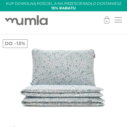
KUP DOWOLNĄ POŚCIEL A NA PRZEŚCIERADŁO DOSTANIESZ
15% RABATU
DO -13%