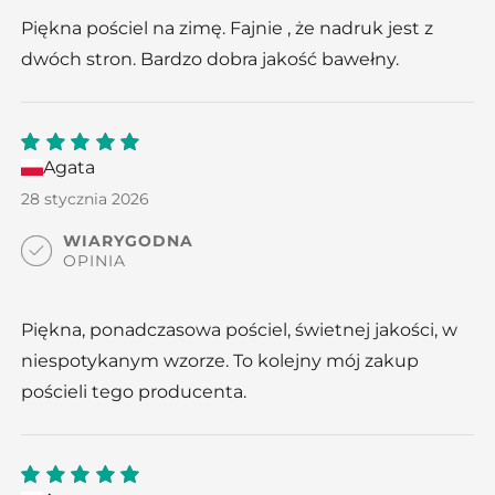
Piękna pościel na zimę. Fajnie , że nadruk jest z
dwóch stron. Bardzo dobra jakość bawełny.
Agata
5
out
of 5
28 stycznia 2026
WIARYGODNA
OPINIA
Piękna, ponadczasowa pościel, świetnej jakości, w
niespotykanym wzorze. To kolejny mój zakup
pościeli tego producenta.