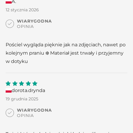
A.
5
out
of 5
12 stycznia 2026
WIARYGODNA
OPINIA
Pościel wygląda pięknie jak na zdjęciach, nawet po
kolejnym praniu ❄️ Materiał jest trwały i przyjemny
w dotyku
dorota.drynda
5
out
of 5
19 grudnia 2025
WIARYGODNA
OPINIA