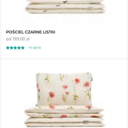
POŚCIEL CZARNE LISTKI
od
199.00 zł
41
opinii
Oceniony
41
5.00
na 5 na
podstawie
ocen klientów