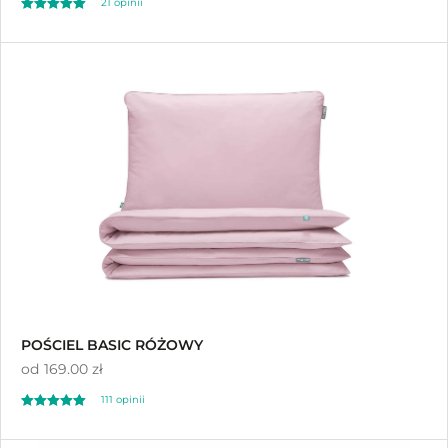
21 opinii
Oceniono
5.00
na 5
POŚCIEL BASIC RÓŻOWY
od
169.00 zł
111 opinii
Oceniono
4.93