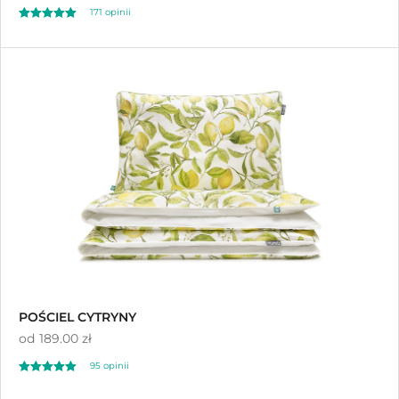
171
opinii
Oceniony
171
4.98
na 5 na
podstawie
ocen klientów
POŚCIEL CYTRYNY
od
189.00 zł
95 opinii
Oceniono