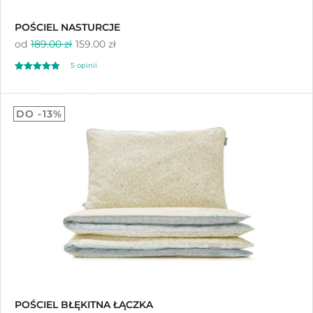
POŚCIEL NASTURCJE
od
189.00 zł
159.00 zł
5 opinii
Oceniono
5.00
DO -13%
na 5
POŚCIEL BŁĘKITNA ŁĄCZKA