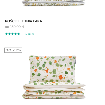
POŚCIEL LETNIA ŁĄKA
od
189.00 zł
115 opinii
Oceniono
4.98
DO -17%
na 5