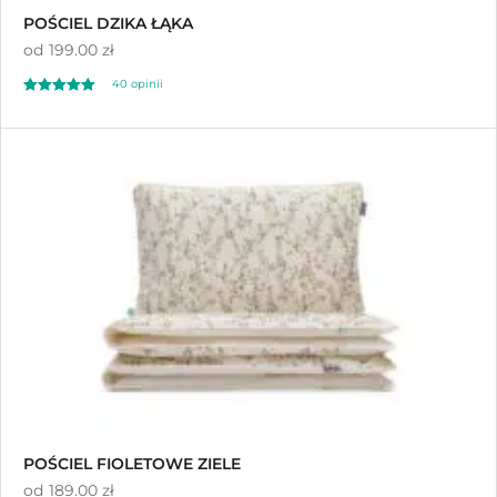
POŚCIEL DZIKA ŁĄKA
od
199.00 zł
40
opinii
Oceniony
40
5.00
na 5 na
podstawie
ocen klientów
POŚCIEL FIOLETOWE ZIELE
od
189.00 zł