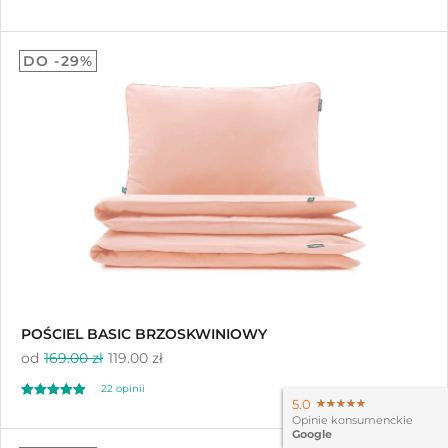
Oceniono
5.00
DO -29%
na 5
POŚCIEL BASIC BRZOSKWINIOWY
od
169.00 zł
119.00 zł
22 opinii
5.0
★★★★★
★★★★★
Oceniono
Opinie konsumenckie
Google
5.00