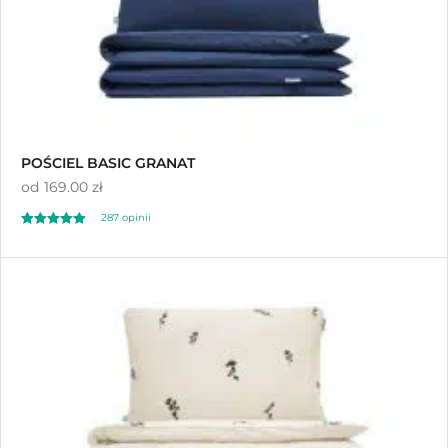
POŚCIEL BASIC GRANAT
od
169.00 zł
287
opinii
Oceniony
287
4.93
na 5 na
podstawie
ocen klientów