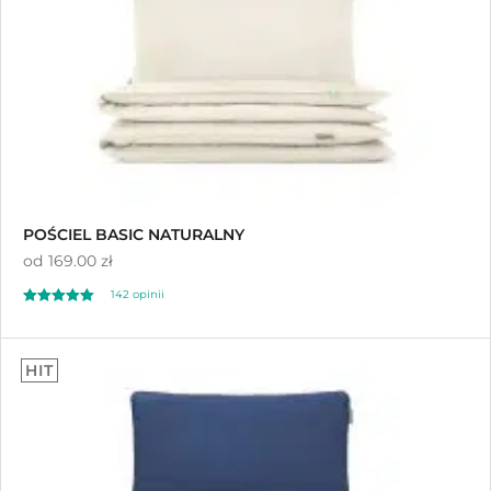
POŚCIEL BASIC NATURALNY
od
169.00 zł
142
opinii
Oceniony
142
4.92
HIT
na 5 na
podstawie
ocen klientów