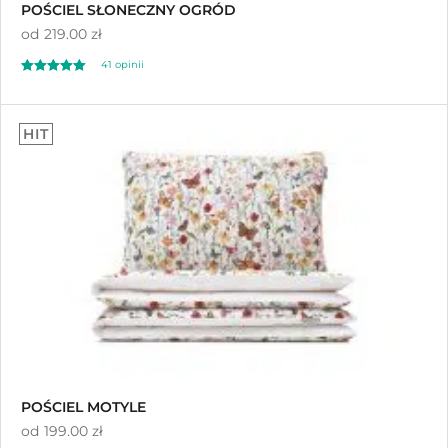
POŚCIEL SŁONECZNY OGRÓD
od
219.00 zł
41
opinii
Oceniony
41
5.00
HIT
na 5 na
podstawie
ocen klientów
POŚCIEL MOTYLE
od
199.00 zł