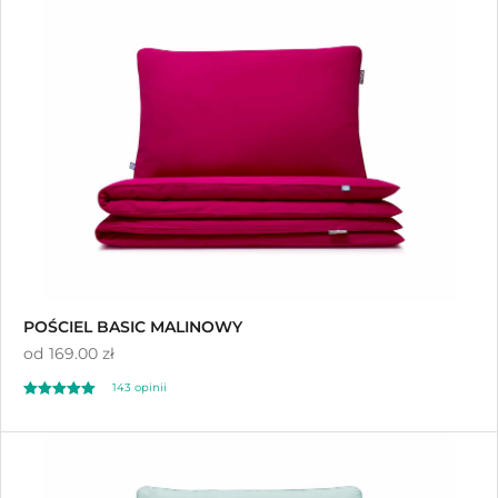
na 5
POŚCIEL BASIC MALINOWY
od
169.00 zł
143 opinii
Oceniono
4.99
na 5