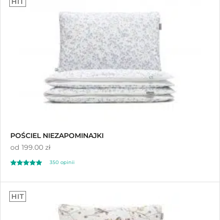
HIT
Sortuj od najnowszych
Sortuj po cenie od najniższej
Sortuj po cenie od najwyższej
POŚCIEL NIEZAPOMINAJKI
od
199.00 zł
350
opinii
Oceniony
350
4.97
HIT
na 5 na
podstawie
ocen klientów