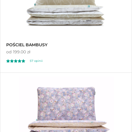
POŚCIEL BAMBUSY
od
199.00 zł
57 opinii
Oceniono
4.98
na 5