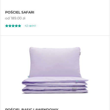
POŚCIEL SAFARI
od
189.00 zł
42 opinii
Oceniono
5.00
na 5
POŚCIEL BASIC LAWENDOWY