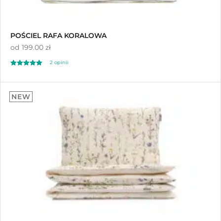
POŚCIEL RAFA KORALOWA
od
199.00 zł
2
opinii
Oceniony
2
5.00
NEW
na 5 na
podstawie
ocen klientów