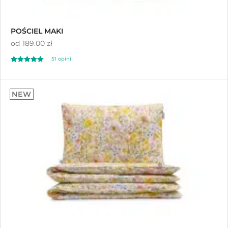
POŚCIEL MAKI
od
189.00 zł
51
opinii
Oceniony
51
5.00
NEW
na 5 na
podstawie
ocen klientów