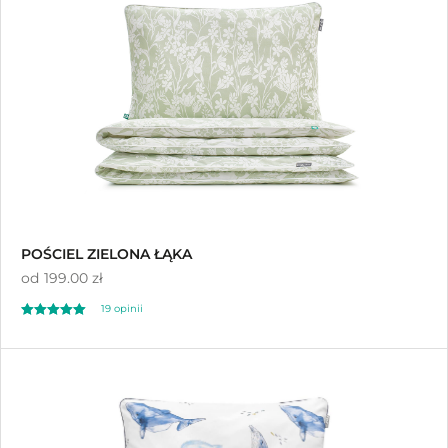
POŚCIEL ZIELONA ŁĄKA
od
199.00 zł
19 opinii
Oceniono
5.00
na 5