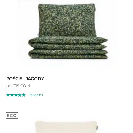
na 5 na
podstawie
ocen klientów
POŚCIEL JAGODY
od
219.00 zł
95
opinii
Oceniony
95
4.97
ECO
na 5 na
podstawie
ocen klientów