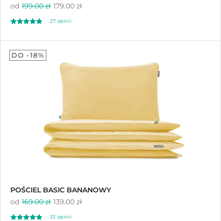
od
199.00 zł
179.00 zł
27 opinii
Oceniono
5.00
DO -18%
na 5
POŚCIEL BASIC BANANOWY
od
169.00 zł
139.00 zł
32 opinii