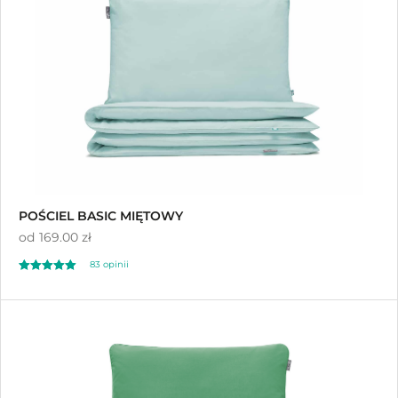
POŚCIEL BASIC MIĘTOWY
od
169.00 zł
83 opinii
Oceniono
4.83
na 5