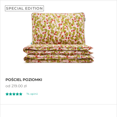
4.99
SPECIAL EDITION
na 5
POŚCIEL POZIOMKI
od
219.00 zł
74 opinii
Oceniono
4.99
na 5