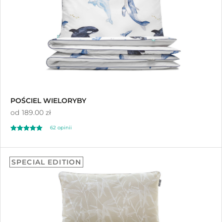
POŚCIEL WIELORYBY
od
189.00 zł
62 opinii
Oceniono
5.00
SPECIAL EDITION
na 5