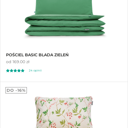
POŚCIEL BASIC BLADA ZIELEŃ
od
169.00 zł
24 opinii
Oceniono
5.00
DO -16%
na 5