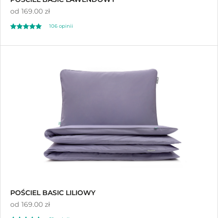
od
169.00 zł
106 opinii
Oceniono
4.97
na 5
POŚCIEL BASIC LILIOWY
od
169.00 zł