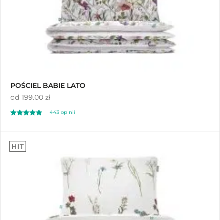
POŚCIEL BABIE LATO
od
199.00 zł
443
opinii
Oceniony
443
4.96
HIT
na 5 na
podstawie
ocen klientów