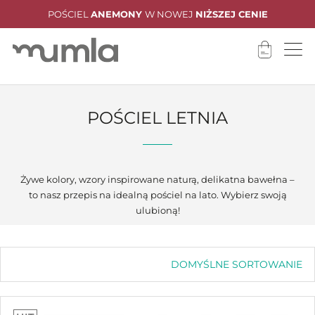
KUP DOWOLNĄ POŚCIEL A NA PRZEŚCIERADŁO D
NIE
15% RABATU
POŚCIEL LETNIA
Żywe kolory, wzory inspirowane naturą, delikatna bawełna –
to nasz przepis na idealną pościel na lato. Wybierz swoją
ulubioną!
DOMYŚLNE SORTOWANIE
Domyślne sortowanie
Sortuj wg popularności
Sortuj wg średniej oceny