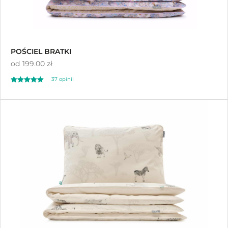
POŚCIEL BRATKI
od
199.00 zł
37 opinii
Oceniono
4.95
na 5