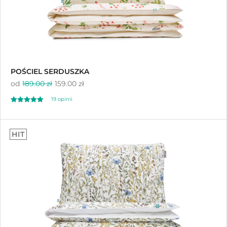
POŚCIEL SERDUSZKA
od
189.00 zł
159.00 zł
19 opinii
Oceniono
5.00
HIT
na 5