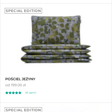
112
5.00
SPECIAL EDITION
na 5 na
podstawie
ocen klientów
POŚCIEL JEŻYNY
od
199.00 zł
55
opinii
Oceniony
55
4.96
SPECIAL EDITION