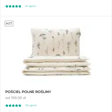
41
opinii
Oceniony
41
5.00
HIT
na 5 na
podstawie
ocen klientów
POŚCIEL POLNE ROŚLINY
od
199.00 zł
112
opinii
Oceniony