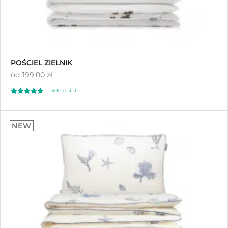
POŚCIEL ZIELNIK
od
199.00 zł
300
opinii
Oceniony
300
4.96
NEW
na 5 na
podstawie
ocen klientów