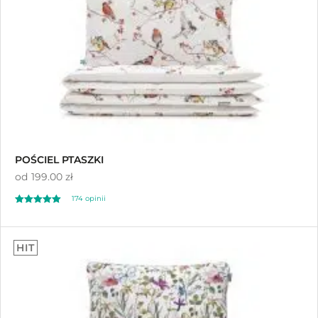
POŚCIEL PTASZKI
od
199.00 zł
174
opinii
Oceniony
174
4.92
HIT
na 5 na
podstawie
ocen klientów