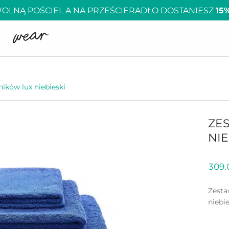
OLNĄ POŚCIEL A NA PRZEŚCIERADŁO DOSTANIESZ
15
ników lux niebieski
ZE
NIE
309
Zesta
niebi