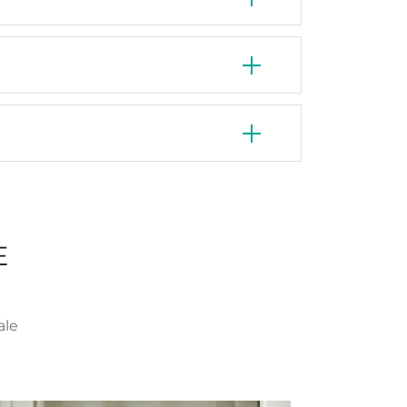
E
ale