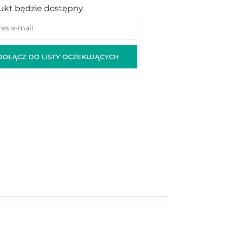
ukt będzie dostępny
owadź
s
DOŁĄCZ DO LISTY OCZEKUJĄCYCH
czyć
kujących
ukt