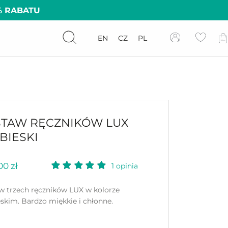
% RABATU
EN
CZ
PL
STAW RĘCZNIKÓW LUX
BIESKI
.00
zł
1
opinia
w trzech ręczników LUX w kolorze
eskim. Bardzo miękkie i chłonne.