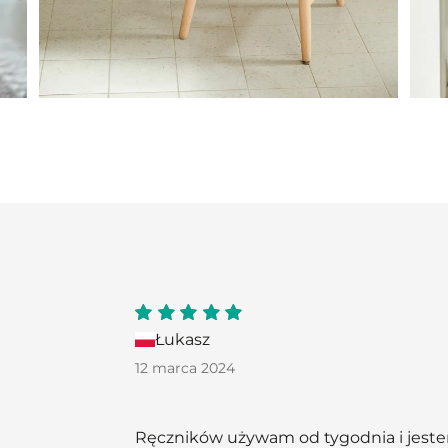
5
out
Łukasz
of 5
12 marca 2024
Ręczników używam od tygodnia i jeste