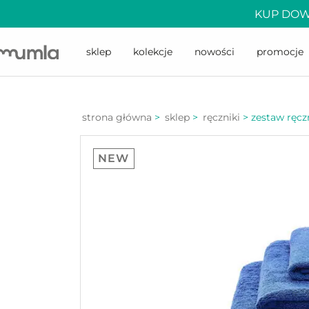
KUP DOW
sklep
kolekcje
nowości
promocje
strona główna
>
sklep
>
ręczniki
>
zestaw ręcz
NEW