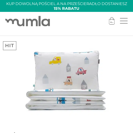
KUP DOWOLNĄ POŚCIEL A NA PRZEŚCIERADŁO DOSTANIESZ
15% RABATU
HIT