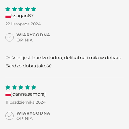
ksagan87
5
out
of 5
22 listopada 2024
WIARYGODNA
OPINIA
Pościel jest bardzo ładna, delikatna i miła w dotyku.
Bardzo dobra jakość.
joanna.samoraj
5
out
of 5
11 października 2024
WIARYGODNA
OPINIA