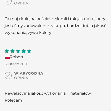
OPINIA
To moja kolejna pościel z Mumli i tak jak do tej pory
jesteśmy zadowoleni z zakupu: bardzo dobra jakość
wykonania, żywe kolory
Robert
5
out
of 5
5 lutego 2026
WIARYGODNA
OPINIA
Rewelacyjna jakośc wykonania i materiałów.
Polecam