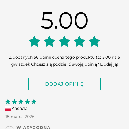
5.00
5.00
Z dodanych 56 opinii ocena tego produktu to: 5.00 na 5
gwiazdek Chcesz się podzielić swoją opinią? Dodaj ją!
out of
DODAJ OPINIĘ
5
Kasada
5
out
of 5
18 marca 2026
WIARYGODNA