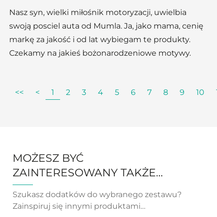
Nasz syn, wielki miłośnik motoryzacji, uwielbia
swoją posciel auta od Mumla. Ja, jako mama, cenię
markę za jakość i od lat wybiegam te produkty.
Czekamy na jakieś bożonarodzeniowe motywy.
<<
<
1
2
3
4
5
6
7
8
9
10
MOŻESZ BYĆ
ZAINTERESOWANY TAKŻE…
Szukasz dodatków do wybranego zestawu?
Zainspiruj się innymi produktami…