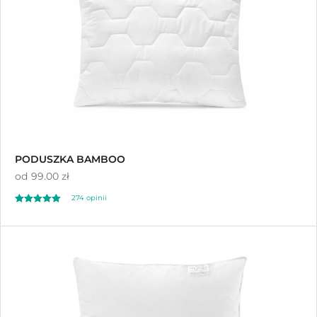
PODUSZKA BAMBOO
od
99.00 zł
274 opinii
Oceniono
4.98
na 5