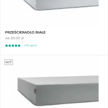
PRZEŚCIERADŁO BIAŁE
od
69.00 zł
470
opinii
Oceniony
470
4.92
HIT
na 5 na
podstawie
ocen klientów