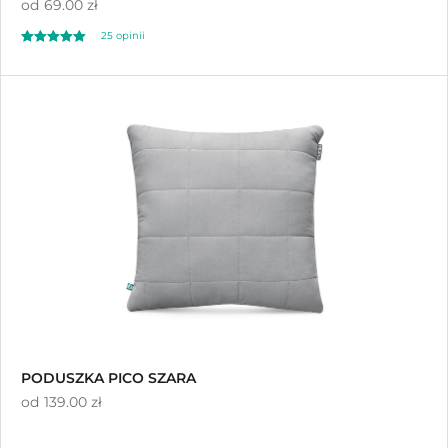
od
69.00 zł
25
opinii
Oceniony
25
5.00
na 5 na
podstawie
ocen klientów
PODUSZKA PICO SZARA
od
139.00 zł