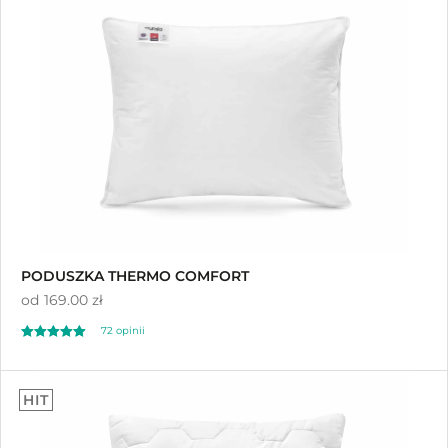
PODUSZKA THERMO COMFORT
od
169.00 zł
72 opinii
Oceniono
4.79
HIT
na 5