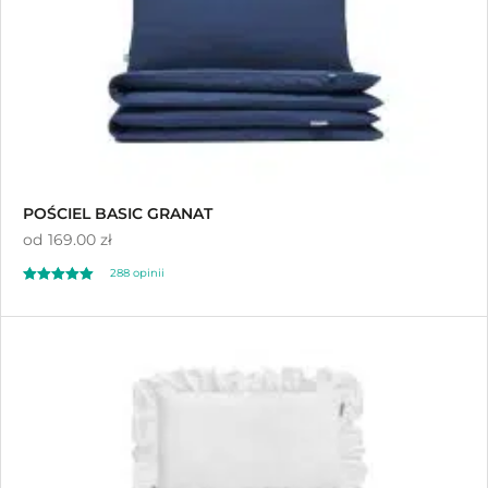
POŚCIEL BASIC GRANAT
od
169.00 zł
288
opinii
Oceniony
288
4.93
na 5 na
podstawie
ocen klientów