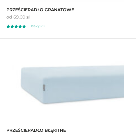
PRZEŚCIERADŁO GRANATOWE
od
69.00 zł
135
opinii
Oceniony
135
4.92
na 5 na
podstawie
ocen klientów
PRZEŚCIERADŁO BŁĘKITNE