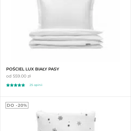
POŚCIEL LUX BIAŁY PASY
od
559.00 zł
25
opinii
Oceniony
25
4.96
DO -20%
na 5 na
podstawie
ocen klientów