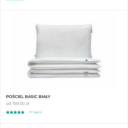
Oceniony
143
4.98
na 5 na
podstawie
ocen klientów
POŚCIEL BASIC BIAŁY
od
159.00 zł
117
opinii
Oceniony
117
4.91