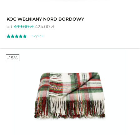
KOC WEŁNIANY NORD BORDOWY
od
499.00 zł
424.00 zł
5 opinii
Oceniono
5.00
-15%
na 5