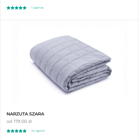
1 opinie
Oceniono
4.00
na 5
NARZUTA SZARA
od
179.00 zł
14 opinii
Oceniono