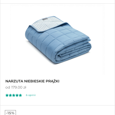
5.00
na 5
NARZUTA NIEBIESKIE PRĄŻKI
od
179.00 zł
6 opinii
Oceniono
5.00
-15%