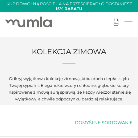
KUP DOWOLNĄ POŚCIEL A NA PRZEŚCIERADŁO DOSTANIESZ
15% RABATU
KOLEKCJA ZIMOWA
Odkryj wyjątkową kolekcję zimową, która doda ciepła i stylu
Twojej sypialni. Eleganckie wzory i chłodne, głębokie kolory
inspirowane zimową aurą sprawią, że każdy wieczór stanie się
wyjątkowy, a chwile odpoczynku bardziej relaksujące.
DOMYŚLNE SORTOWANIE
Domyślne sortowanie
Sortuj wg popularności