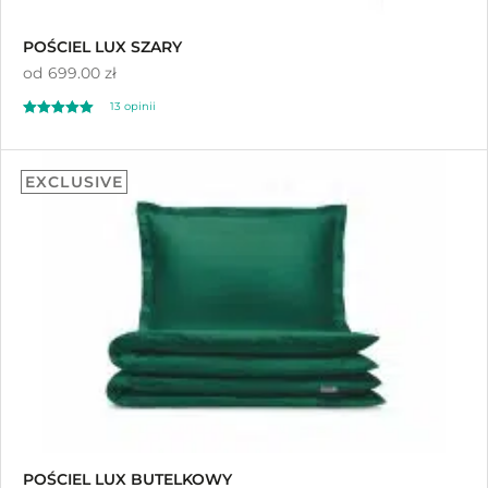
POŚCIEL LUX SZARY
od
699.00 zł
13
opinii
Oceniony
13
5.00
EXCLUSIVE
na 5 na
podstawie
ocen klientów
POŚCIEL LUX BUTELKOWY