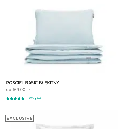
na 5 na
podstawie
ocen klientów
POŚCIEL BASIC BŁĘKITNY
od
169.00 zł
67
opinii
Oceniony
67
4.91
EXCLUSIVE
na 5 na
podstawie
ocen klientów