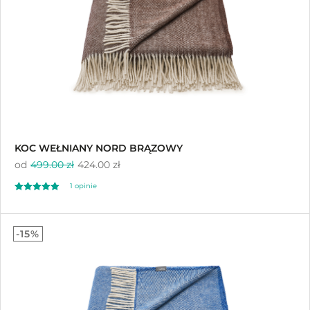
KOC WEŁNIANY NORD BRĄZOWY
od
499.00 zł
424.00 zł
1 opinie
Oceniono
5.00
-15%
na 5