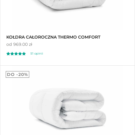
KOŁDRA CAŁOROCZNA THERMO COMFORT
od
969.00 zł
51 opinii
Oceniono
4.92
DO -20%
na 5