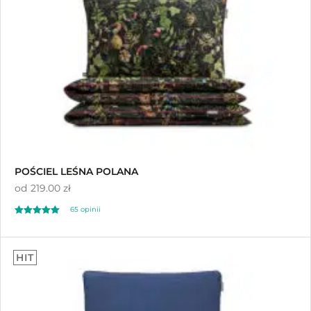
ocen klientów
POŚCIEL LEŚNA POLANA
od
219.00 zł
65
opinii
Oceniony
65
4.98
HIT
na 5 na
podstawie
ocen klientów