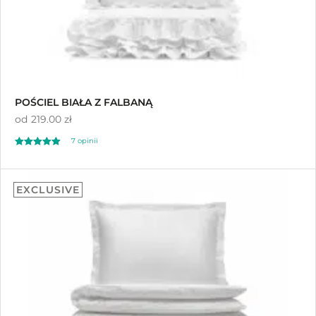
POŚCIEL BIAŁA Z FALBANĄ
od
219.00 zł
7
opinii
Oceniony
7
4.43
EXCLUSIVE
na 5 na
podstawie
ocen klientów