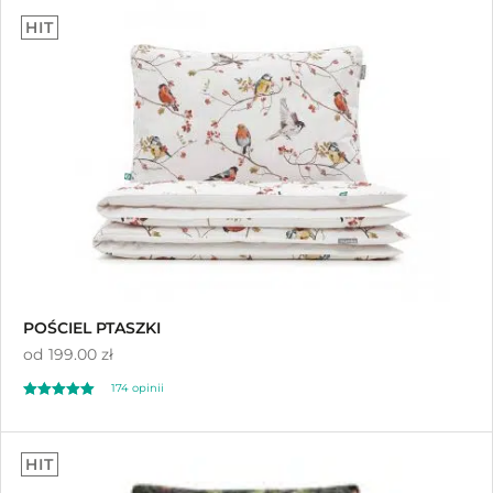
Sortuj wg średniej oceny
HIT
Sortuj od najnowszych
Sortuj po cenie od najniższej
Sortuj po cenie od najwyższej
POŚCIEL PTASZKI
od
199.00 zł
174
opinii
Oceniony
174
4.92
HIT
na 5 na
podstawie