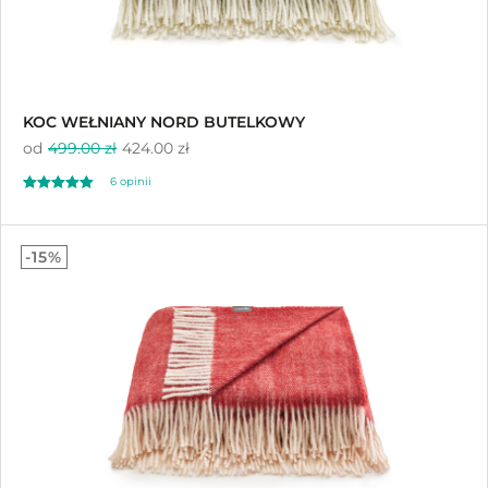
KOC WEŁNIANY NORD BUTELKOWY
od
499.00 zł
424.00 zł
6 opinii
Oceniono
5.00
-15%
na 5