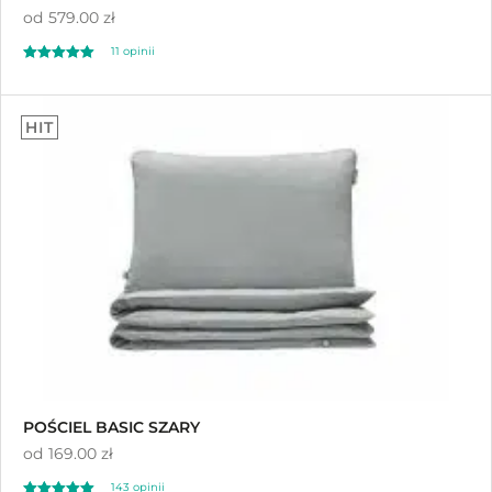
od
579.00 zł
11
opinii
Oceniony
11
5.00
HIT
na 5 na
podstawie
ocen klientów
POŚCIEL BASIC SZARY
od
169.00 zł
143
opinii