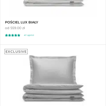
POŚCIEL LUX BIAŁY
od
559.00 zł
41
opinii
Oceniony
41
4.80
EXCLUSIVE
na 5 na
podstawie
ocen klientów