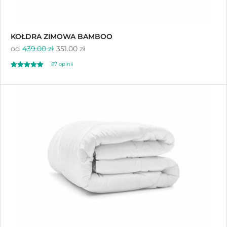
KOŁDRA ZIMOWA BAMBOO
od
439.00 zł
351.00 zł
87 opinii
Oceniono
4.98
na 5