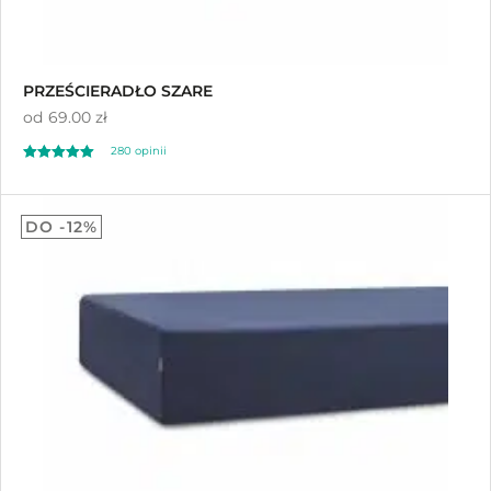
PRZEŚCIERADŁO SZARE
od
69.00 zł
280
opinii
Oceniony
280
4.92
DO -12%
na 5 na
podstawie
ocen klientów