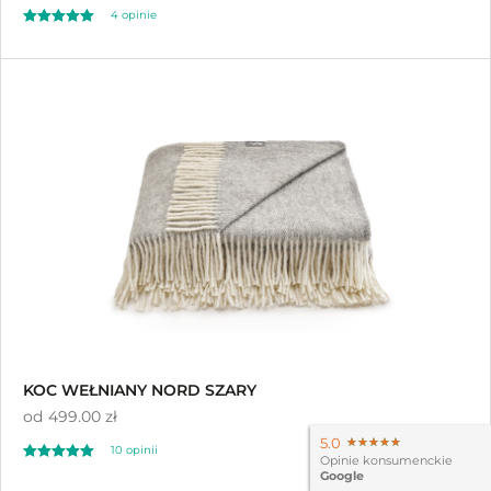
4 opinie
Oceniono
5.00
na 5
KOC WEŁNIANY NORD SZARY
od
499.00 zł
5.0
★★★★★
★★★★★
10 opinii
Opinie konsumenckie
Oceniono
Google