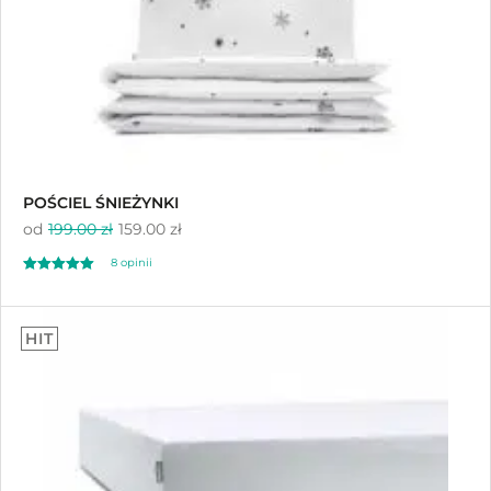
POŚCIEL ŚNIEŻYNKI
od
199.00 zł
159.00 zł
8
opinii
Oceniony
8
5.00
HIT
na 5 na
podstawie
ocen klientów