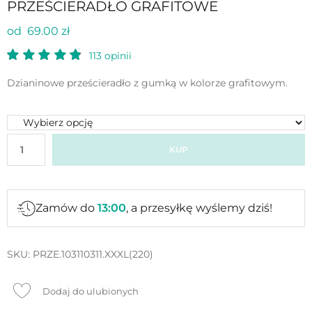
PRZEŚCIERADŁO GRAFITOWE
od 69.00 zł
113
opinii
Dzianinowe prześcieradło z gumką w kolorze grafitowym.
KUP
Zamów do
13:00
, a przesyłkę wyślemy dziś!
SKU:
PRZE.103110311.XXXL(220)
Dodaj do ulubionych