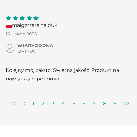
malgorzata.hajduk
5
out
of 5
16 lutego 2026
WIARYGODNA
OPINIA
Kolejny mój zakup. Świetna jakość. Produkt na
najwyższym poziomie.
<<
<
1
2
3
4
5
6
7
8
9
10