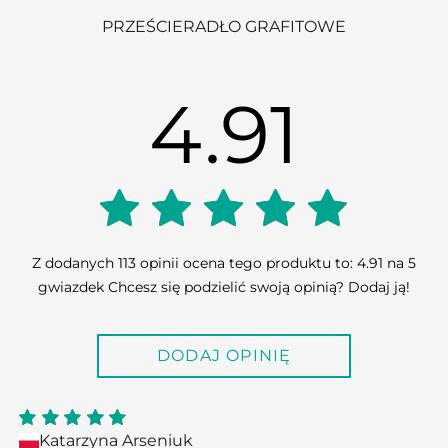
PRZEŚCIERADŁO GRAFITOWE
4.91
4.91
Z dodanych 113 opinii ocena tego produktu to: 4.91 na 5
gwiazdek Chcesz się podzielić swoją opinią? Dodaj ją!
out of
DODAJ OPINIĘ
5
Katarzyna Arseniuk
5
out