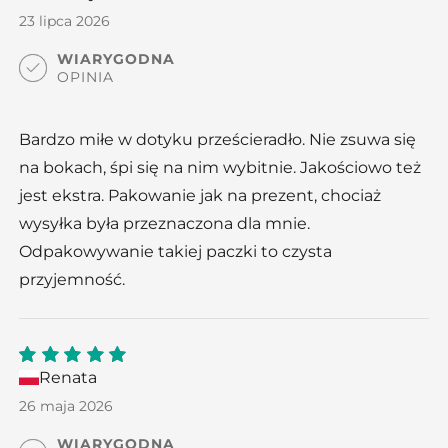
of 5
23 lipca 2026
WIARYGODNA
OPINIA
Bardzo miłe w dotyku prześcieradło. Nie zsuwa się
na bokach, śpi się na nim wybitnie. Jakościowo też
jest ekstra. Pakowanie jak na prezent, chociaż
wysyłka była przeznaczona dla mnie.
Odpakowywanie takiej paczki to czysta
przyjemność.
Renata
5
out
of 5
26 maja 2026
WIARYGODNA