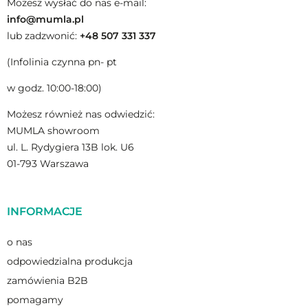
sobie wygodę i nie lubią codziennie poprawiać
Możesz wysłać do nas e-mail:
pościeli. Prześcieradło z gumką to też najlepsze
info@mumla.pl
rozwiązanie dla dzieci, które w nocy wędrują po łóżku
lub zadzwonić:
+48 507 331 337
i często zmieniają pozycję.
(Infolinia czynna pn- pt
Prześcieradło jest szyte w Polsce, z dzianiny
wyprodukowanej w polskich zakładach.
Certyfikat
w godz. 10:00-18:00)
Oeko-Tex Standard klasy I
poświadcza, że przy jej
Możesz również nas odwiedzić:
produkcji nie zostały użyte żadne szkodliwe
MUMLA showroom
substancje, które mogłyby uczulić delikatną skórę. Ze
ul. L. Rydygiera 13B lok. U6
spokojem prześcieradeł mogą używać najmłodsi oraz
01-793 Warszawa
osoby z alergiami.
INFORMACJE
o nas
odpowiedzialna produkcja
zamówienia B2B
pomagamy