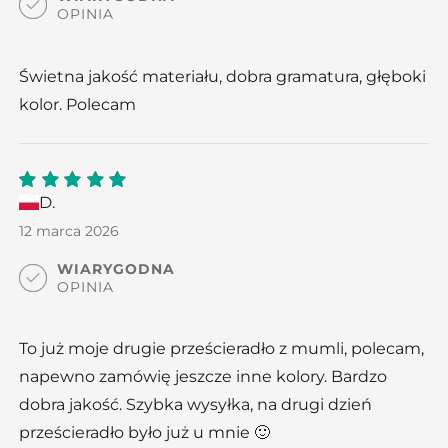
OPINIA
Świetna jakość materiału, dobra gramatura, głęboki
kolor. Polecam
D.
5
out
of 5
12 marca 2026
WIARYGODNA
OPINIA
To już moje drugie prześcieradło z mumli, polecam,
napewno zamówię jeszcze inne kolory. Bardzo
dobra jakość. Szybka wysyłka, na drugi dzień
prześcieradło było już u mnie 🙂