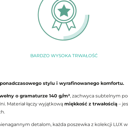
BARDZO WYSOKA TRWAŁOŚĆ
 ponadczasowego stylu i wyrafinowanego komfortu.
awełny o gramaturze 140 g/m²
, zachwyca subtelnym poł
ni. Materiał łączy wyjątkową
miękkość z trwałością
– je
ch.
ienagannym detalom, każda poszewka z kolekcji LUX w