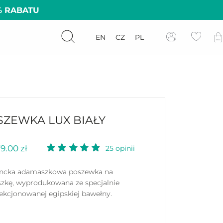
% RABATU
EN
CZ
PL
SZEWKA LUX BIAŁY
9.00 zł
25
opinii
ncka adamaszkowa poszewka na
zkę, wyprodukowana ze specjalnie
ekcjonowanej egipskiej bawełny.