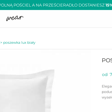
OLNĄ POŚCIEL A NA PRZEŚCIERADŁO DOSTANIESZ
15
>
poszewka lux biały
PO
od 7
Elega
podus
wysel