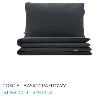
POŚCIEL BASIC GRAFITOWY
od
169.00
zł
–
549.00
zł