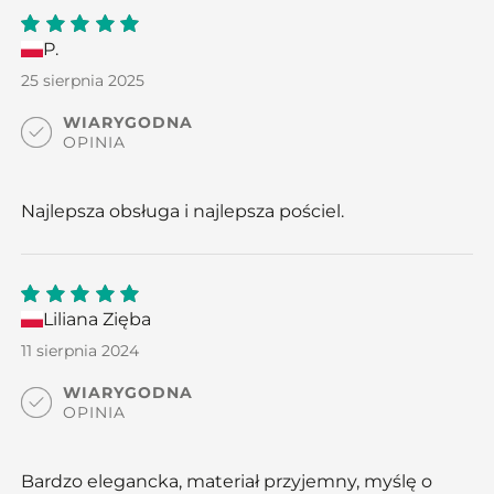
P.
5
out
of 5
25 sierpnia 2025
WIARYGODNA
OPINIA
Najlepsza obsługa i najlepsza pościel.
Liliana Zięba
5
out
of 5
11 sierpnia 2024
WIARYGODNA
OPINIA
Bardzo elegancka, materiał przyjemny, myślę o