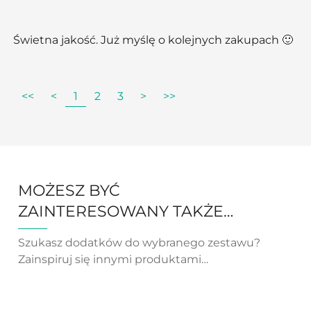
Świetna jakość. Już myślę o kolejnych zakupach 🙂
<<
<
1
2
3
>
>>
MOŻESZ BYĆ
ZAINTERESOWANY TAKŻE…
Szukasz dodatków do wybranego zestawu?
Zainspiruj się innymi produktami…