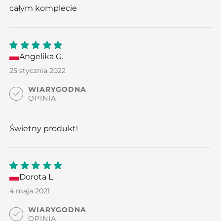
całym komplecie
Angelika G.
5
out
of 5
25 stycznia 2022
WIARYGODNA
OPINIA
Świetny produkt!
Dorota L
5
out
of 5
4 maja 2021
WIARYGODNA
OPINIA