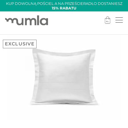
KUP DOWOLNĄ POŚCIEL A NA PRZEŚCIERADŁO DOSTANIESZ
15% RABATU
EXCLUSIVE