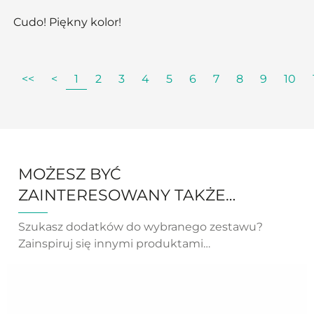
Cudo! Piękny kolor!
<<
<
1
2
3
4
5
6
7
8
9
10
MOŻESZ BYĆ
ZAINTERESOWANY TAKŻE…
Szukasz dodatków do wybranego zestawu?
Zainspiruj się innymi produktami…