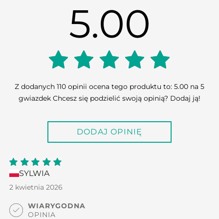
5.00
5.00
Z dodanych 110 opinii ocena tego produktu to: 5.00 na 5
gwiazdek Chcesz się podzielić swoją opinią? Dodaj ją!
out of
DODAJ OPINIĘ
5
SYLWIA
5
out
of 5
2 kwietnia 2026
WIARYGODNA
OPINIA