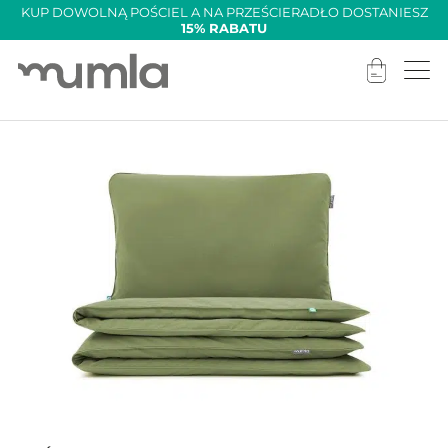
KUP DOWOLNĄ POŚCIEL A NA PRZEŚCIERADŁO DOSTANIESZ
15% RABATU