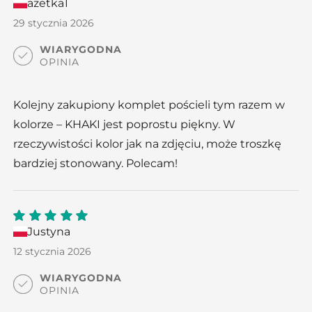
azetka1
5
out
of 5
29 stycznia 2026
WIARYGODNA
OPINIA
Kolejny zakupiony komplet pościeli tym razem w
kolorze – KHAKI jest poprostu piękny. W
rzeczywistości kolor jak na zdjęciu, może troszkę
bardziej stonowany. Polecam!
Justyna
5
out
of 5
12 stycznia 2026
WIARYGODNA
OPINIA