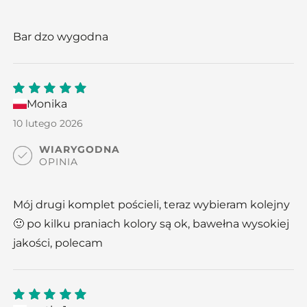
Bar dzo wygodna
Monika
5
out
of 5
10 lutego 2026
WIARYGODNA
OPINIA
Mój drugi komplet pościeli, teraz wybieram kolejny
🙂 po kilku praniach kolory są ok, bawełna wysokiej
jakości, polecam