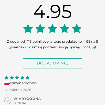
4.95
4.95
Z dodanych 116 opinii ocena tego produktu to: 4.95 na 5
gwiazdek Chcesz się podzielić swoją opinią? Dodaj ją!
out of
DODAJ OPINIĘ
5
grazynapichen
5
out
of 5
17 kwietnia 2026
WIARYGODNA
OPINIA