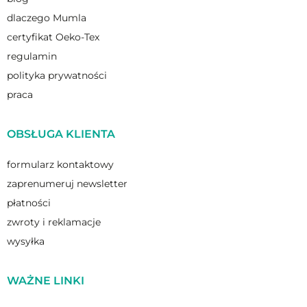
oprawy i cieszy oko przy rozpakowywaniu.
dlaczego Mumla
certyfikat Oeko-Tex
regulamin
polityka prywatności
praca
OBSŁUGA KLIENTA
formularz kontaktowy
zaprenumeruj newsletter
płatności
zwroty i reklamacje
wysyłka
WAŻNE LINKI