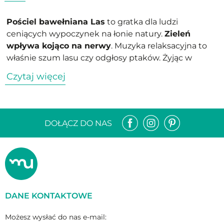
Pościel bawełniana Las
to gratka dla ludzi
ceniących wypoczynek na łonie natury.
Zieleń
wpływa kojąco na nerwy
. Muzyka relaksacyjna to
właśnie szum lasu czy odgłosy ptaków. Żyjąc w
mieście, nie zawsze możemy pozwolić sobie na
Czytaj więcej
luksus codziennego obcowania z przyrodą
. Nic nie
stoi jednak na przeszkodzie, aby wnieść elementy
przyrody do sypialni. Ta pościel spełni nasze
marzenia.
DOŁĄCZ DO NAS
Będzie pasować do każdej sypialni i stworzy w niej
sielski klimat
. Pozwala
zanurzyć się w naturę i
zapomnieć o stresie i trudnościach
, jakie
napotkaliśmy. Taki relaks wspaniale regeneruje nasze
nerwy. Rano wstajemy znów pełni sił i entuzjazmu na
DANE KONTAKTOWE
spotkanie kolejnego fascynującego dnia.
Pościel
została wykończona
estetyczną
lamówką
.
Możesz wysłać do nas e-mail: