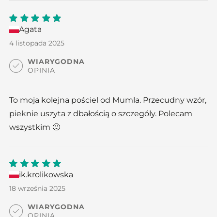
Agata
5
out
of 5
4 listopada 2025
WIARYGODNA
OPINIA
To moja kolejna pościel od Mumla. Przecudny wzór,
pieknie uszyta z dbałością o szczególy. Polecam
wszystkim 🙂
ik.krolikowska
5
out
of 5
18 września 2025
WIARYGODNA
OPINIA