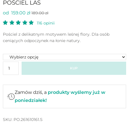
POŚCIEL LAS
od 159.00 zł
189.00 zł
116
opinii
Pościel z delikatnym motywem leśnej flory. Dla osób
ceniących odpoczynek na łonie natury.
KUP
Zamów dziś, a
produkty wyślemy już w
poniedziałek!
SKU:
PO.261610161.S