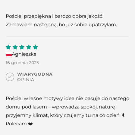
Pościel przepiękna i bardzo dobra jakość.
Zamawiam następną, bo już sobie upatrzyłam.
Agnieszka
5
out
of 5
16 grudnia 2025
WIARYGODNA
OPINIA
Pościel w leśne motywy idealnie pasuje do naszego
domu pod lasem – wprowadza spokój, naturę i
przyjemny klimat, który czujemy tu na co dzień 🌲
Polecam ❤️