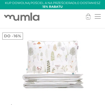
KUP DOWOLNĄ POŚCIEL A NA PRZEŚCIERADŁO DOSTANIESZ
15% RABATU
DO -16%