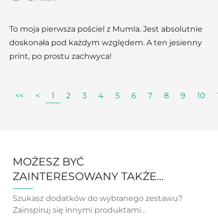
To moja pierwsza pościel z Mumla. Jest absolutnie
doskonała pod każdym względem. A ten jesienny
print, po prostu zachwyca!
<<
<
1
2
3
4
5
6
7
8
9
10
MOŻESZ BYĆ
ZAINTERESOWANY TAKŻE…
Szukasz dodatków do wybranego zestawu?
Zainspiruj się innymi produktami…