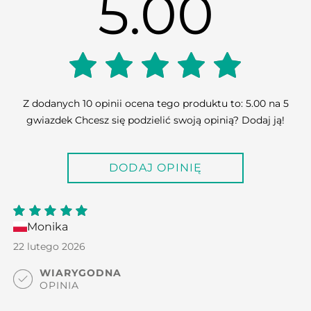
5.00
5.00
Z dodanych 10 opinii ocena tego produktu to: 5.00 na 5
gwiazdek Chcesz się podzielić swoją opinią? Dodaj ją!
out of
DODAJ OPINIĘ
5
Monika
5
out
of 5
22 lutego 2026
WIARYGODNA
OPINIA