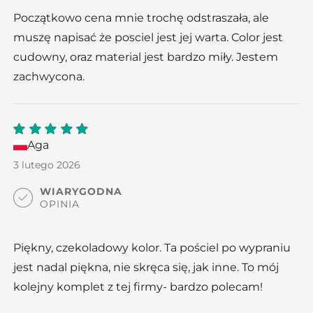
Początkowo cena mnie trochę odstraszała, ale
muszę napisać że posciel jest jej warta. Color jest
cudowny, oraz material jest bardzo miły. Jestem
zachwycona.
Aga
5
out
of 5
3 lutego 2026
WIARYGODNA
OPINIA
Piękny, czekoladowy kolor. Ta pościel po wypraniu
jest nadal piękna, nie skręca się, jak inne. To mój
kolejny komplet z tej firmy- bardzo polecam!