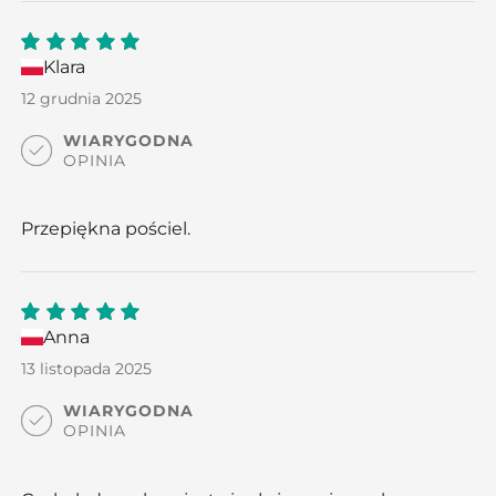
Klara
5
out
of 5
12 grudnia 2025
WIARYGODNA
OPINIA
Przepiękna pościel.
Anna
5
out
of 5
13 listopada 2025
WIARYGODNA
OPINIA