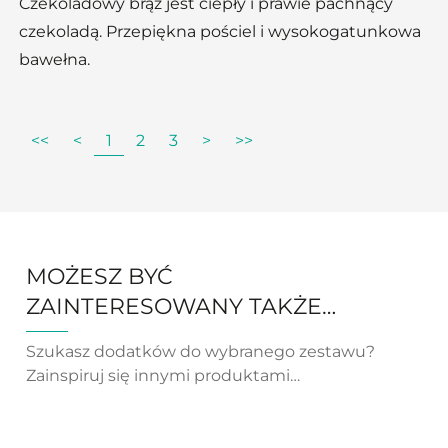
Czekoladowy brąz jest ciepły i prawie pachnący
czekoladą. Przepiękna pościel i wysokogatunkowa
bawełna.
<<
<
1
2
3
>
>>
MOŻESZ BYĆ
ZAINTERESOWANY TAKŻE…
Szukasz dodatków do wybranego zestawu?
Zainspiruj się innymi produktami…