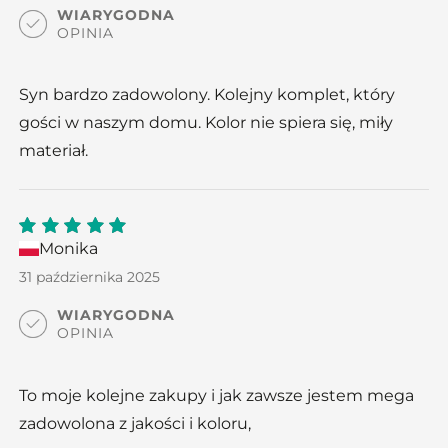
WIARYGODNA
OPINIA
Syn bardzo zadowolony. Kolejny komplet, który
gości w naszym domu. Kolor nie spiera się, miły
materiał.
Monika
5
out
of 5
31 października 2025
WIARYGODNA
OPINIA
To moje kolejne zakupy i jak zawsze jestem mega
zadowolona z jakości i koloru,