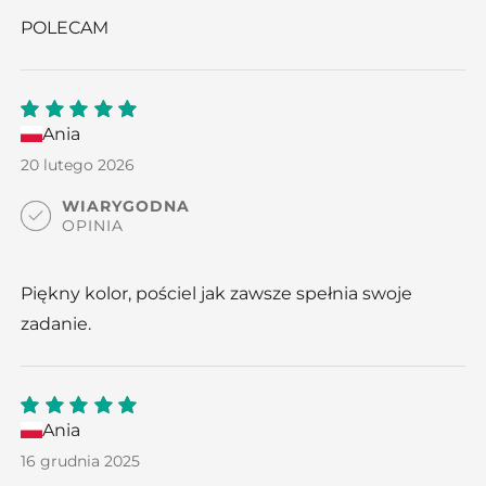
POLECAM
Ania
5
out
of 5
20 lutego 2026
WIARYGODNA
OPINIA
Piękny kolor, pościel jak zawsze spełnia swoje
zadanie.
Ania
5
out
of 5
16 grudnia 2025