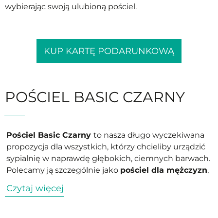
wybierając swoją ulubioną pościel.
KUP KARTĘ PODARUNKOWĄ
POŚCIEL BASIC CZARNY
Pościel Basic Czarny
to nasza długo wyczekiwana
propozycja dla wszystkich, którzy chcieliby urządzić
sypialnię w naprawdę głębokich, ciemnych barwach.
Polecamy ją szczególnie jako
pościel dla mężczyzn
,
choć oczywiście będzie pasowała każdemu
Czytaj więcej
wielbicielowi nietypowych rozwiązań. Czarny to
uniwersalny kolor, łatwy do dopasowania prawie do
wszystkiego. Dlatego nasza
czarna bawełniana