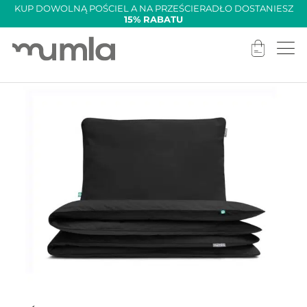
KUP DOWOLNĄ POŚCIEL A NA PRZEŚCIERADŁO DOSTANIESZ
15% RABATU