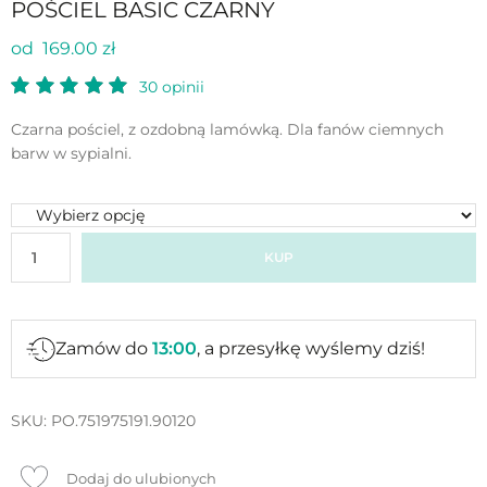
POŚCIEL BASIC CZARNY
od 169.00 zł
30
opinii
Czarna pościel, z ozdobną lamówką. Dla fanów ciemnych
barw w sypialni.
KUP
Zamów do
13:00
, a przesyłkę wyślemy dziś!
SKU:
PO.751975191.90120
Dodaj do ulubionych