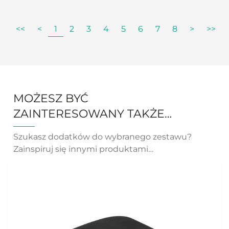
<<
<
1
2
3
4
5
6
7
8
>
>>
MOŻESZ BYĆ
ZAINTERESOWANY TAKŻE…
Szukasz dodatków do wybranego zestawu?
Zainspiruj się innymi produktami…