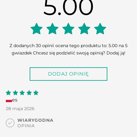
5.00
5.00
Z dodanych 30 opinii ocena tego produktu to: 5.00 na 5
gwiazdek Chcesz się podzielić swoją opinią? Dodaj ją!
out of
DODAJ OPINIĘ
5
es
5
out
of 5
28 maja 2026
WIARYGODNA
OPINIA