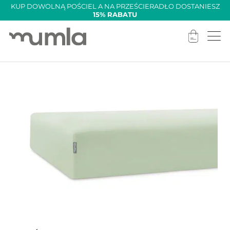
KUP DOWOLNĄ POŚCIEL A NA PRZEŚCIERADŁO DOSTANIESZ
15% RABATU