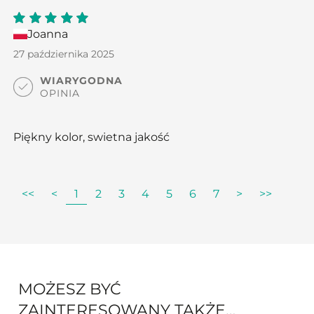
Joanna
5
out
of 5
27 października 2025
WIARYGODNA
OPINIA
Piękny kolor, swietna jakość
<<
<
1
2
3
4
5
6
7
>
>>
MOŻESZ BYĆ
ZAINTERESOWANY TAKŻE…