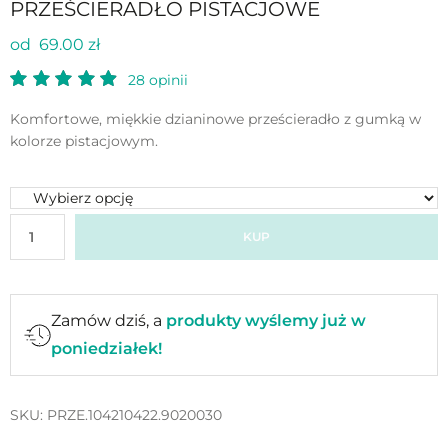
PRZEŚCIERADŁO PISTACJOWE
od 69.00 zł
28
opinii
Komfortowe, miękkie dzianinowe prześcieradło z gumką w
kolorze pistacjowym.
KUP
Zamów dziś, a
produkty wyślemy już w
poniedziałek!
SKU:
PRZE.104210422.9020030