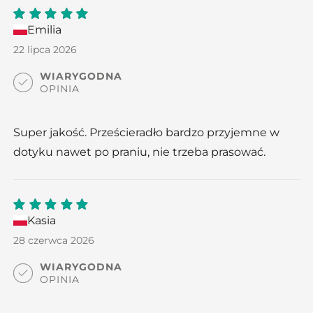
Emilia
5
out
of 5
22 lipca 2026
WIARYGODNA
OPINIA
Super jakość. Prześcieradło bardzo przyjemne w
dotyku nawet po praniu, nie trzeba prasować.
Kasia
5
out
of 5
28 czerwca 2026
WIARYGODNA
OPINIA