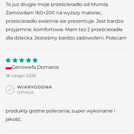
To juz drugie moje prześcieradło od Mumla.
Zamówiłam 160×200 na wyższy materac,
prześcieradło swietnie sie prezentuje. Jest bardzo
przyjemne, komfortowe. Mam tez 2 prześcieradła
dla dziecka. Jesteśmy bardzo zadowoleni. Polecam
Genowefa Domaros
5
out
of 5
18 lutego 2026
WIARYGODNA
OPINIA
produkty godne polecenia, super wykonanie i
jakość.