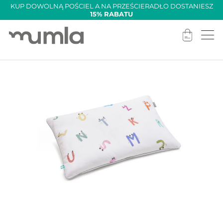
KUP DOWOLNĄ POŚCIEL A NA PRZEŚCIERADŁO DOSTANIESZ
15% RABATU