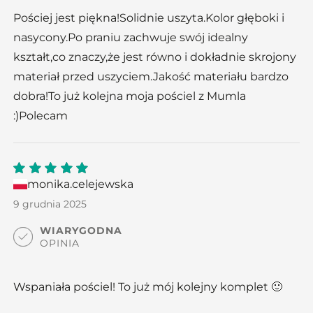
Pościej jest piękna!Solidnie uszyta.Kolor głęboki i
nasycony.Po praniu zachwuje swój idealny
kształt,co znaczy,że jest równo i dokładnie skrojony
materiał przed uszyciem.Jakość materiału bardzo
dobra!To już kolejna moja pościel z Mumla
:)Polecam
monika.celejewska
5
out
of 5
9 grudnia 2025
WIARYGODNA
OPINIA
Wspaniała pościel! To już mój kolejny komplet 🙂