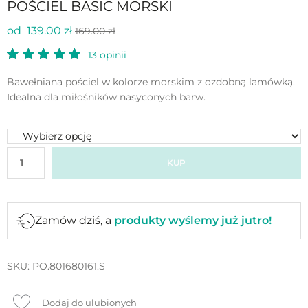
POŚCIEL BASIC MORSKI
od 139.00 zł
169.00 zł
13
opinii
Bawełniana pościel w kolorze morskim z ozdobną lamówką.
Idealna dla miłośników nasyconych barw.
KUP
Zamów dziś, a
produkty wyślemy już jutro!
SKU:
PO.801680161.S
Dodaj do ulubionych