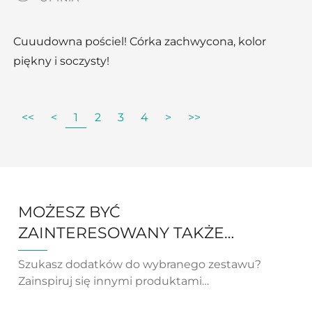
Cuuudowna pościel! Córka zachwycona, kolor
piękny i soczysty!
<<
<
1
2
3
4
>
>>
MOŻESZ BYĆ
ZAINTERESOWANY TAKŻE…
Szukasz dodatków do wybranego zestawu?
Zainspiruj się innymi produktami…