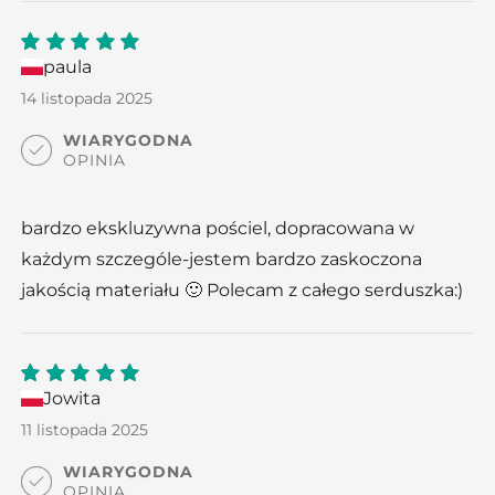
paula
5
out
of 5
14 listopada 2025
WIARYGODNA
OPINIA
bardzo ekskluzywna pościel, dopracowana w
każdym szczególe-jestem bardzo zaskoczona
jakością materiału 🙂 Polecam z całego serduszka:)
Jowita
5
out
of 5
11 listopada 2025
WIARYGODNA
OPINIA