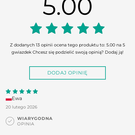
5.00
5.00
Z dodanych 13 opinii ocena tego produktu to: 5.00 na 5
gwiazdek Chcesz się podzielić swoją opinią? Dodaj ją!
out of
DODAJ OPINIĘ
5
Ewa
5
out
of 5
20 lutego 2026
WIARYGODNA
OPINIA