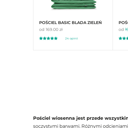
POŚCIEL BASIC BLADA ZIELEŃ
POŚ
od
169.00 zł
od
1
24 opinii
Oceniono
Oceni
5.00
4.
na 5
na 5
Pościel wiosenna jest przede wszystki
soczystymi barwami. Różnymi odcieniami z