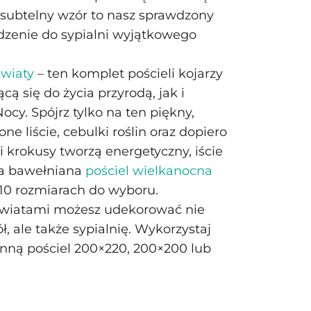
i subtelny wzór to nasz sprawdzony
zenie do sypialni wyjątkowego
kwiaty
– ten komplet pościeli kojarzy
cą się do życia przyrodą, jak i
ocy. Spójrz tylko na ten piękny,
ne liście, cebulki roślin oraz dopiero
 i krokusy tworzą energetyczny, iście
Ta bawełniana
pościel wielkanocna
 10 rozmiarach do wyboru.
wiatami możesz udekorować nie
ł, ale także sypialnię. Wykorzystaj
enną pościel 200×220, 200×200 lub