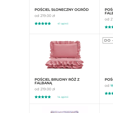
POŚCIEL SŁONECZNY OGRÓD
POŚ
FAL
od
219.00 zł
od
2
41
opinii
Oceniony
Oceni
41
5.00
11
5.
DO 
na 5 na
podstawie
ocen
na 5 n
klientów
podst
klient
POŚCIEL BRUDNY RÓŻ Z
POŚ
FALBANĄ
od
1
od
219.00 zł
14
opinii
Oceni
Oceniony
1
5.
14
5.00