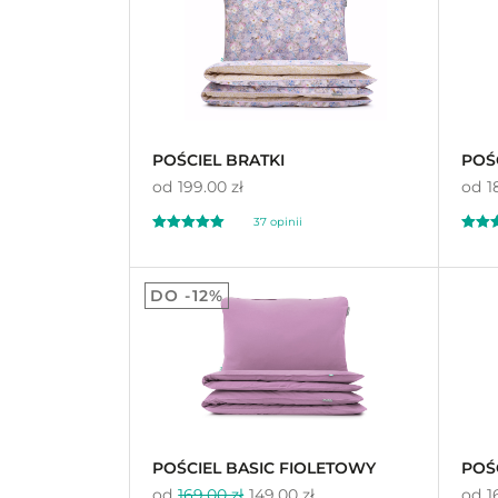
na 5 n
podst
na 5 na
klienta
podstawie
ocen
klientów
POŚCIEL BRATKI
POŚ
od
199.00 zł
od
1
37 opinii
Oceniono
Oceni
4.95
5.
DO -12%
na 5
na 5
POŚCIEL BASIC FIOLETOWY
POŚ
od
169.00 zł
149.00 zł
od
1