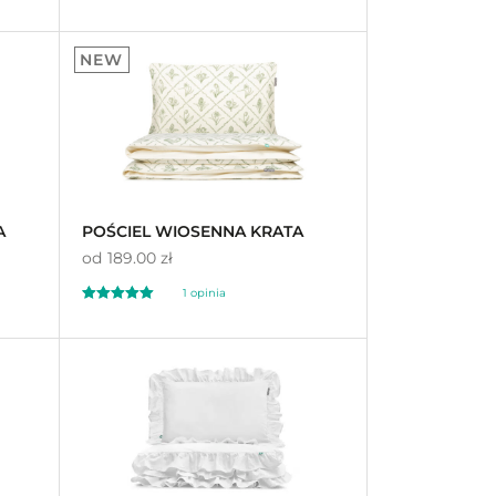
Oceniony
40
5.00
NEW
na 5 na
podstawie
ocen
klientów
A
POŚCIEL WIOSENNA KRATA
od
189.00 zł
1
opinia
Oceniony
1
5.00
na 5 na
podstawie
oceny
klienta