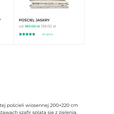
Y
POŚCIEL JASKRY
od
189.00 zł
159.00 zł
25 opinii
Oceniono
5.00
na 5
tej pościeli wiosennej 200×220 cm
awach szafir splata się z zielenią.