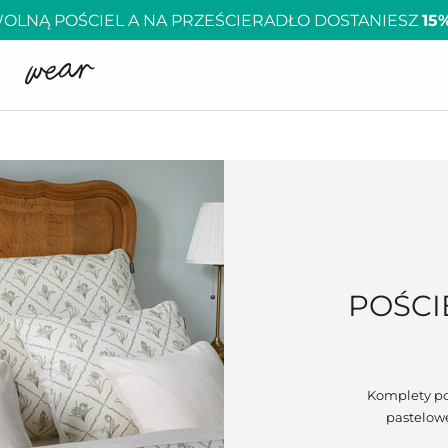
OLNĄ POŚCIEL A NA PRZEŚCIERADŁO DOSTANIESZ
15
POŚCI
Komplety po
pastelowe