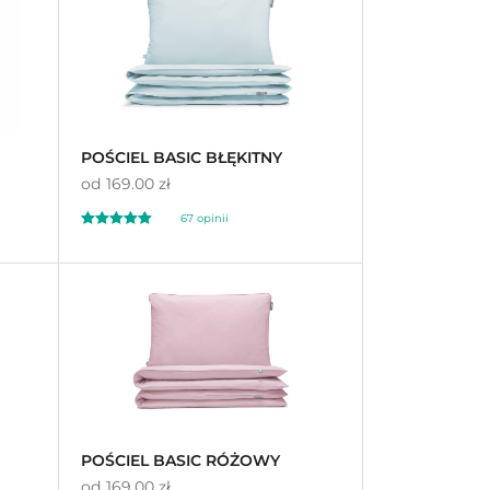
na 5 na
podstawie
ocen
klientów
POŚCIEL BASIC BŁĘKITNY
od
169.00 zł
67 opinii
Oceniono
4.91
na 5
POŚCIEL BASIC RÓŻOWY
od
169.00 zł