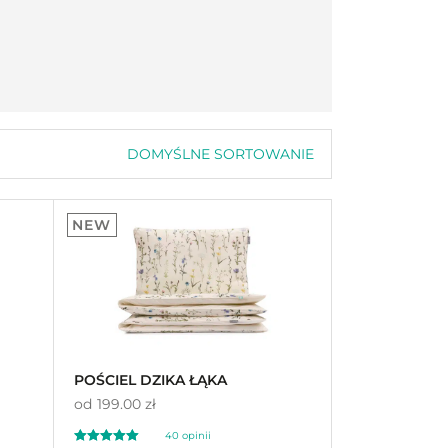
DOMYŚLNE SORTOWANIE
Domyślne sortowanie
Sortuj wg popularności
Sortuj wg średniej oceny
NEW
Sortuj od najnowszych
Sortuj po cenie od najniższej
Sortuj po cenie od najwyższej
POŚCIEL DZIKA ŁĄKA
od
199.00 zł
40
opinii