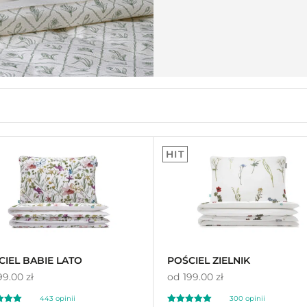
HIT
CIEL BABIE LATO
POŚCIEL ZIELNIK
99.00 zł
od
199.00 zł
443
opinii
300
opinii