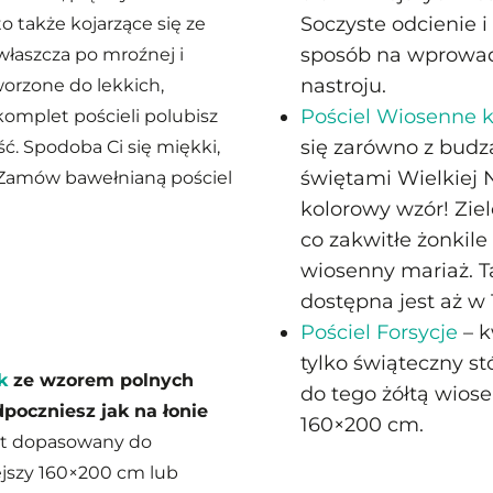
Soczyste odcienie 
o także kojarzące się ze
sposób na wprowad
zwłaszcza po mroźnej i
nastroju.
worzone do lekkich,
Pościel Wiosenne 
komplet pościeli polubisz
się zarówno z budzą
ć. Spodoba Ci się miękki,
świętami Wielkiej N
 Zamów bawełnianą pościel
kolorowy wzór! Zielo
co zakwitłe żonkile
wiosenny mariaż. 
dostępna jest aż w
Pościel Forsycje
– k
tylko świąteczny stó
k
ze wzorem polnych
do tego żółtą wios
dpoczniesz jak na łonie
160×200 cm.
et dopasowany do
ejszy 160×200 cm lub