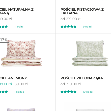
CIEL NATURALNA Z
POŚCIEL PISTACJOWA Z
BANĄ
FALBANĄ
19.00 zł
od
219.00 zł
11
opinii
9
opinii
ony
Oceniony
9
00
4.89
-17%
a
na 5 na
awie
ocen
podstawie
ocen
ów
klientów
CIEL ANEMONY
POŚCIEL ZIELONA ŁĄKA
89.00 zł
159.00 zł
od
199.00 zł
1
opinia
19
opinii
ony
Oceniony
19
00
5.00