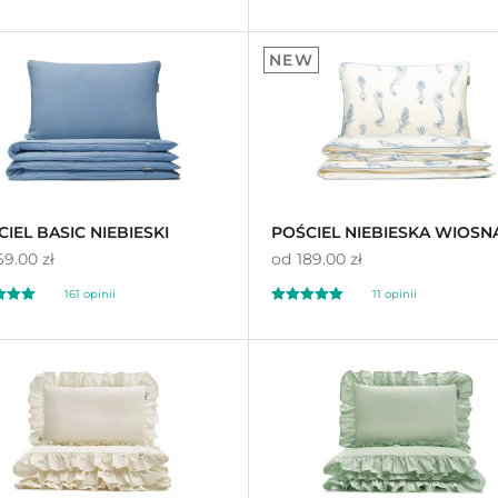
ony
Oceniony
3
300
96
4.96
NEW
a
na 5 na
awie
ocen
podstawie
ocen
ów
klientów
IEL BASIC NIEBIESKI
POŚCIEL NIEBIESKA WIOSN
69.00 zł
od
189.00 zł
161
opinii
11
opinii
ony
Oceniony
1
11
89
5.00
a
na 5 na
awie
ocen
podstawie
ocen
ów
klientów