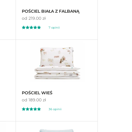
POŚCIEL BIAŁA Z FALBANĄ
od
219.00 zł
7
opinii
Oceniony
7
4.43
na 5 na
podstawie
ocen klientów
POŚCIEL WIEŚ
od
189.00 zł
36
opinii
Oceniony
36
4.89