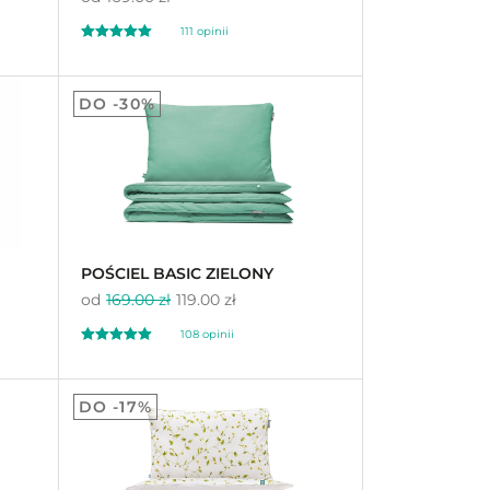
111 opinii
Oceniono
4.93
DO -30%
na 5
POŚCIEL BASIC ZIELONY
od
169.00 zł
119.00 zł
108 opinii
Oceniono
4.98
DO -17%
na 5