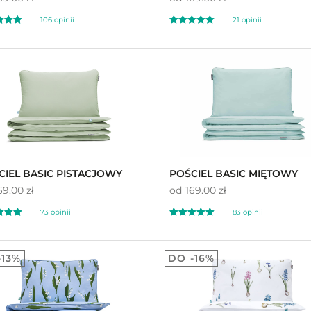
106 opinii
21 opinii
ono
Oceniono
97
5.00
na 5
CIEL BASIC PISTACJOWY
POŚCIEL BASIC MIĘTOWY
69.00 zł
od
169.00 zł
73 opinii
83 opinii
ono
Oceniono
88
4.83
-13%
DO -16%
na 5