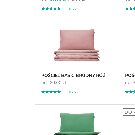
61 opinii
Oceniono
Oceni
5.00
4.
na 5
na 5
POŚCIEL BASIC BRUDNY RÓŻ
POŚ
od
169.00 zł
od
1
113 opinii
Oceniono
Oceni
4.81
4.
DO 
na 5
na 5