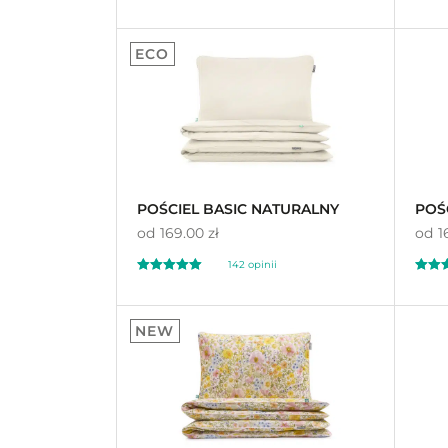
Oceniony
Oceni
350
44
4.97
4.
ECO
na 5 na
na 5 n
podstawie
ocen
podst
klientów
klient
POŚCIEL BASIC NATURALNY
POŚC
od
169.00 zł
od
1
142
opinii
Oceniony
Oceni
142
16
4.92
4.
NEW
na 5 na
na 5 n
podstawie
ocen
podst
klientów
klient