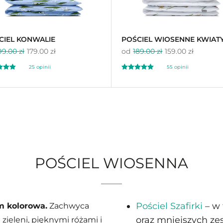
CIEL KONWALIE
POŚCIEL WIOSENNE KWIAT
99.00 zł
179.00 zł
od
189.00 zł
159.00 zł
25 opinii
55 opinii
ono
Oceniono
96
4.93
na 5
POŚCIEL WIOSENNA
Pościel Szafirki
– w 
m kolorowa.
Zachwyca
oraz mniejszych zest
ieleni, pięknymi różami i