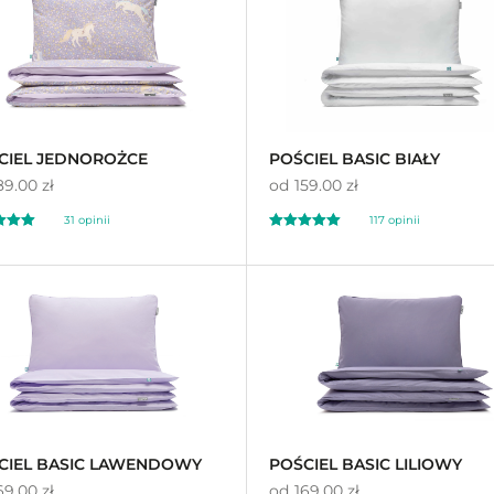
a
na 5 na
awie
oceny
podstawie
ocen
klientów
CIEL JEDNOROŻCE
POŚCIEL BASIC BIAŁY
89.00 zł
od
159.00 zł
31 opinii
117 opinii
ono
Oceniono
00
4.91
na 5
CIEL BASIC LAWENDOWY
POŚCIEL BASIC LILIOWY
69.00 zł
od
169.00 zł